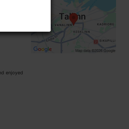
Fookus/ piirkond: Vanalinn
, the
nd enjoyed