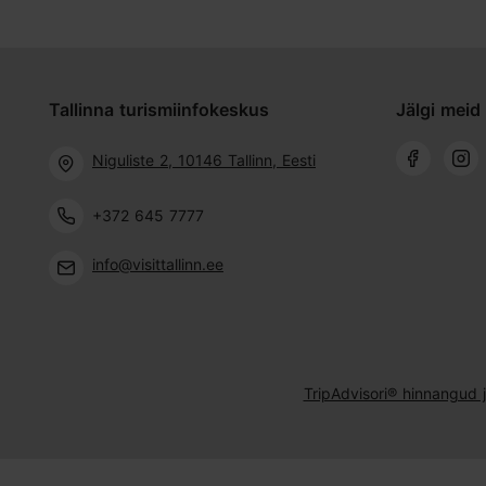
Tallinna turismiinfokeskus
Jälgi meid 
Niguliste 2, 10146 Tallinn, Eesti
+372 645 7777
info@visittallinn.ee
TripAdvisori® hinnangud 