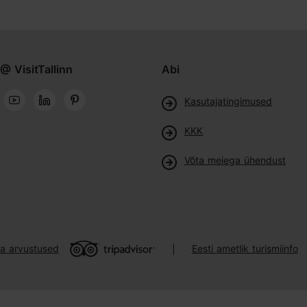
@ VisitTallinn
Abi
Kasutajatingimused
KKK
Võta meiega ühendust
ja arvustused
Eesti ametlik turismiinfo
|