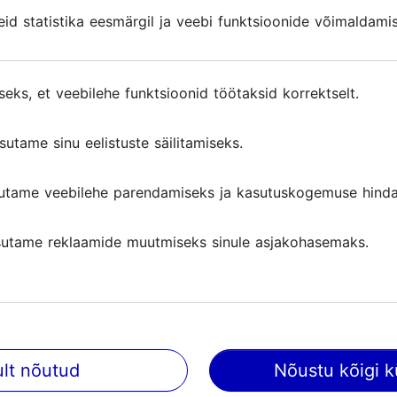
orne ja Toomkirikut. Õpime tundma kaupmeeste kombe
d statistika eesmärgil ja veebi funktsioonide võimaldami
d statistika eesmärgil ja veebi funktsioonide võimaldami
elle ümbruses. Tuuril külastame ka Kadrioru parki,
panoraamvaateid. Antud ekskursioon on hea valik kas 
ustada või lõpetada lennujaamas.
seks, et veebilehe funktsioonid töötaksid korrektselt.
seks, et veebilehe funktsioonid töötaksid korrektselt.
sutame sinu eelistuste säilitamiseks.
sutame sinu eelistuste säilitamiseks.
d ja arvustused
utame veebilehe parendamiseks ja kasutuskogemuse hinda
utame veebilehe parendamiseks ja kasutuskogemuse hinda
utame reklaamide muutmiseks sinule asjakohasemaks.
utame reklaamide muutmiseks sinule asjakohasemaks.
ngul
ult nõutud
ult nõutud
Nõustu kõigi k
Nõustu kõigi k