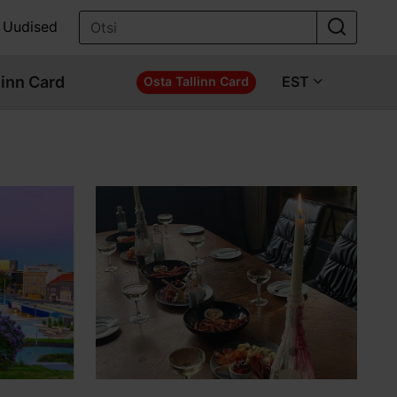
Uudised
linn Card
EST
Osta Tallinn Card