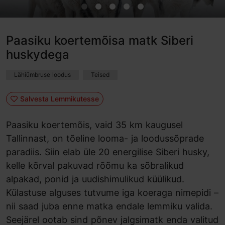
Paasiku koertemõisa matk Siberi
huskydega
Lähiümbruse loodus
Teised
Salvesta Lemmikutesse
Paasiku koertemõis, vaid 35 km kaugusel
Tallinnast, on tõeline looma- ja loodussõprade
paradiis. Siin elab üle 20 energilise Siberi husky,
kelle kõrval pakuvad rõõmu ka sõbralikud
alpakad, ponid ja uudishimulikud küülikud.
Külastuse alguses tutvume iga koeraga nimepidi –
nii saad juba enne matka endale lemmiku valida.
Seejärel ootab sind põnev jalgsimatk enda valitud