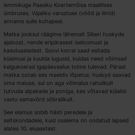
lemmikuga Paasiku Koertemõisa maalilises
ümbruses. Vajaliku varustuse (vööd ja liinid)
anname sulle kohapeal.
Matka jooksul räägime lähemalt Siberi huskyde
ajaloost, nende eripärasest iseloomust ja
kasutusaladest. Soovi korral saad esitada
küsimusi ja kuulda lugusid, kuidas need võimsad
kelgukoerad igapäevaelus toime tulevad. Pärast
matka ootab ees meeldiv lõpetus: huskyd saavad
oma maiuse, sul on aga võimalus rahulikult
tutvuda alpakade ja poniga, kes võtavad külalisi
vastu samavõrd sõbralikult.
See elamus sobib hästi peredele ja
seltskondadele, kuid osalema on oodatud lapsed
alates 10. eluaastast.