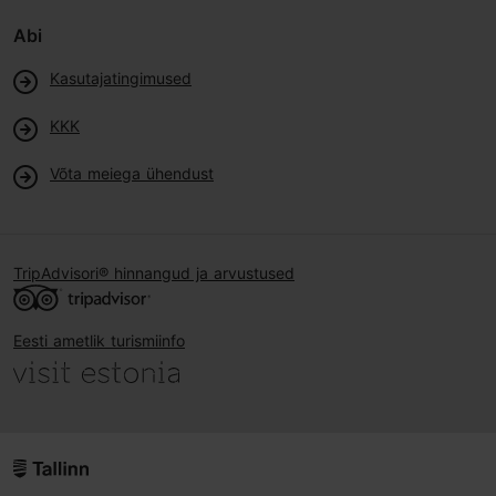
Abi
Kasutajatingimused
KKK
Võta meiega ühendust
TripAdvisori® hinnangud ja arvustused
Eesti ametlik turismiinfo