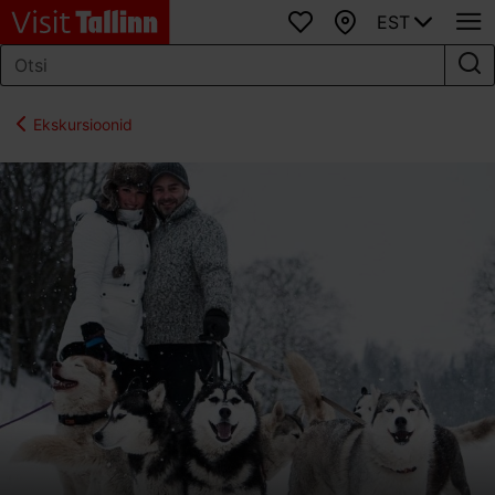
EST
Lemmikud
Kaart
Ekskursioonid