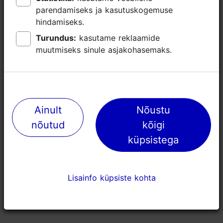
parendamiseks ja kasutuskogemuse
parendamiseks ja kasutuskogemuse
Kasutatavad liikumisviisid: jalgsi
hindamiseks.
hindamiseks.
Grupp maksimaalselt: 30
Turundus:
Turundus:
kasutame reklaamide
kasutame reklaamide
muutmiseks sinule asjakohasemaks.
muutmiseks sinule asjakohasemaks.
Fookus/ piirkond: Tallinna lähiümbrus
Ainult
Ainult
Nõustu
Nõustu
nõutud
nõutud
kõigi
kõigi
küpsistega
küpsistega
Lisainfo küpsiste kohta
Lisainfo küpsiste kohta