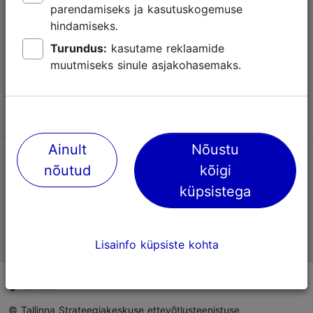
parendamiseks ja kasutuskogemuse
Abi
hindamiseks.
Kasutajatingimused
Turundus:
kasutame reklaamide
muutmiseks sinule asjakohasemaks.
KKK
Võta meiega ühendust
Ainult
Nõustu
TripAdvisori® hinnangud ja arvustused
nõutud
kõigi
küpsistega
Eesti ametlik turismiinfo
Lisainfo küpsiste kohta
© Tallinna Strateegiakeskuse ettevõtlusteenistuse