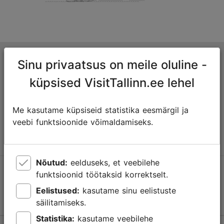
Tallinna turismiinfokeskus
Sinu privaatsus on meile oluline -
Niguliste 2, 10146 Tallinn, Eesti
küpsised VisitTallinn.ee lehel
+372 645 7777
Me kasutame küpsiseid statistika eesmärgil ja
veebi funktsioonide võimaldamiseks.
info@visittallinn.ee
Nõutud:
eelduseks, et veebilehe
Jälgi meid @ VisitTallinn
funktsioonid töötaksid korrektselt.
Eelistused:
kasutame sinu eelistuste
säilitamiseks.
Statistika:
kasutame veebilehe