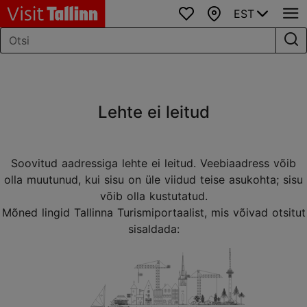
EST
Lemmikud
Kaart
Lehte ei leitud
Soovitud aadressiga lehte ei leitud. Veebiaadress võib
olla muutunud, kui sisu on üle viidud teise asukohta; sisu
võib olla kustutatud.
Mõned lingid Tallinna Turismiportaalist, mis võivad otsitut
sisaldada: