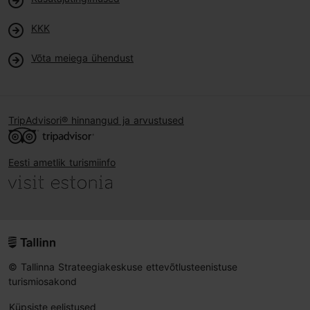
KKK
Võta meiega ühendust
TripAdvisori® hinnangud ja arvustused
Eesti ametlik turismiinfo
© Tallinna Strateegiakeskuse ettevõtlusteenistuse
turismiosakond
Küpsiste eelistused