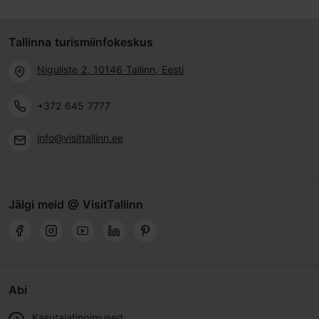
Tallinna turismiinfokeskus
Niguliste 2, 10146 Tallinn, Eesti
+372 645 7777
info@visittallinn.ee
Jälgi meid @ VisitTallinn
Abi
Kasutajatingimused