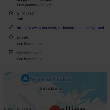
Bussijaamast 3.50km
01.01–31.12
24h
https://www.tallinn.ee/et/keskkond/taani-kuninga-aed
Lisainfo
Loe lähemalt
Õues
Ligipääsetavus
Loe lähemalt
Täielik ligipääsetavus skuutriga
Täielik ligipääsetavus elektrilise ratastooliga
Täielik ligipääsetavus lapsevankriga
Piiratud ligipääs ratastooliga
Kaldtee (>= 10 %)