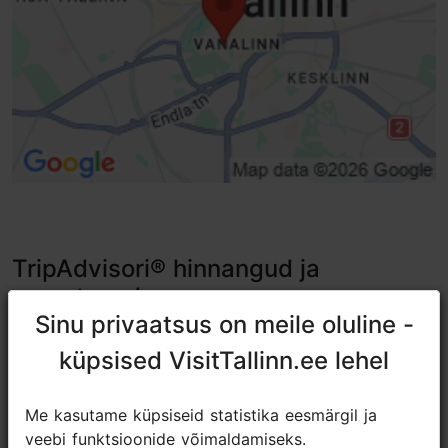
TripAdvisori® hinnangud ja
arvustused
Sinu privaatsus on meile oluline -
Sinu privaatsus on meile oluline -
tripadvisor rating 4.2 of 5
küpsised VisitTallinn.ee lehel
küpsised VisitTallinn.ee lehel
põhineb
296 hinnangul
Me kasutame küpsiseid statistika eesmärgil ja
Me kasutame küpsiseid statistika eesmärgil ja
veebi funktsioonide võimaldamiseks.
veebi funktsioonide võimaldamiseks.
Pretty gardens