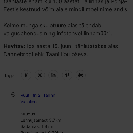
taanlaste enam kui 100 aastat Tallinnas ja Põhja-
Eestis kestnud võim aiale mingil moel nime andis.
Kolme munga skulptuure aias täiendab
valguslahendus ning infotahvel linnamüüril.
Huvitav:
Iga aasta 15. juunil tähistatakse aias
Dannebrogi ehk Taani lipu päeva.
Jaga
Rüütli tn 2, Tallinn
Vanalinn
Kaugus
Lennujaamast 5.7km
Sadamast 1.8km
Rongijaamast 0.70km