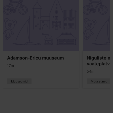
Adamson-Ericu muuseum
Niguliste m
vaateplatv
17m
54m
Muuseumid
Muuseumid