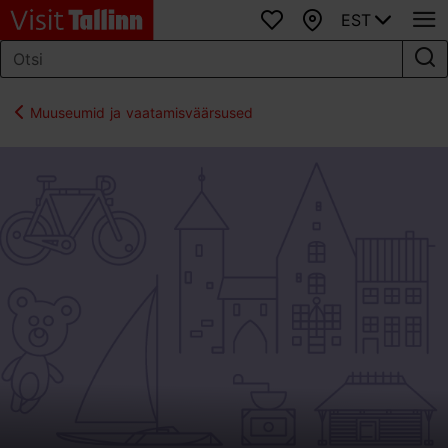
EST
Lemmikud
Kaart
Muuseumid ja vaatamisväärsused