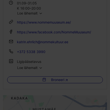
01.09–31.05
K 16:00–20:00
Loe lähemalt
P 12:00–16:00
https://www.nommemuuseum.ee/
https://www.facebook.com/NommeMuuseum/
katrin.ehrlich@nommekultuur.ee
+372 5338 3990
Ligipääsetavus
Loe lähemalt
Täielik ligipääsetavus skuutriga
Broneeri
Täielik ligipääsetavus elektrilise ratastooliga
Täielik ligipääsetavus lapsevankriga
Piiratud ligipääs ratastooliga