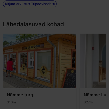
Kirjuta arvustus Tripadvisoris
Lähedalasuvad kohad
Nõmme turg
Nõmme Luna
310m
327m