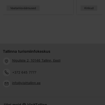
Vaatamisväärsused
Kirikud
Tallinna turismiinfokeskus
Niguliste 2, 10146 Tallinn, Eesti
+372 645 7777
info@visittallinn.ee
Jälgi meid @ VisitTallinn