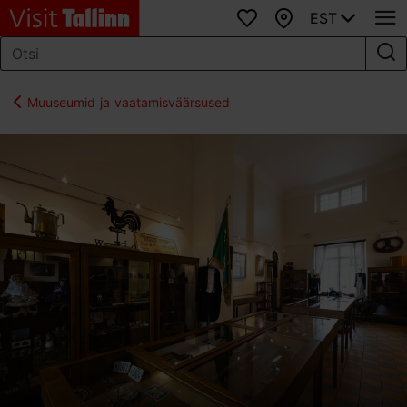
EST
Lemmikud
Kaart
Muuseumid ja vaatamisväärsused