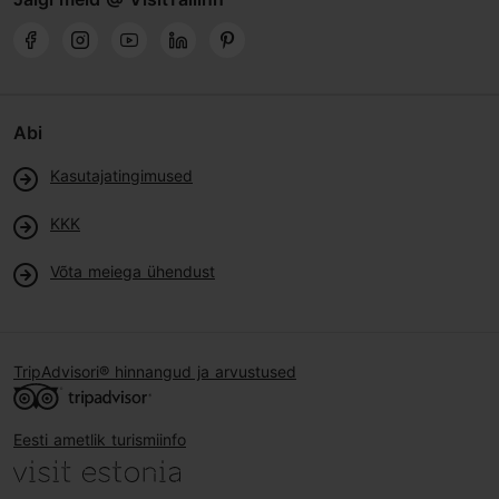
Abi
Kasutajatingimused
KKK
Võta meiega ühendust
TripAdvisori® hinnangud ja arvustused
Eesti ametlik turismiinfo