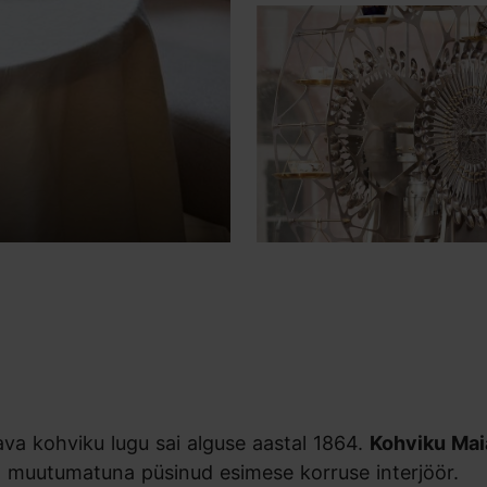
ava kohviku lugu sai alguse aastal 1864.
Kohviku Ma
 muutumatuna püsinud esimese korruse interjöör.