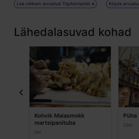
Loe rohkem arvustusi TripAdvisorist
Kirjuta arvust
Lähedalasuvad kohad
n
Kohvik Maiasmokk
Püha 
martsipanituba
23m
0m