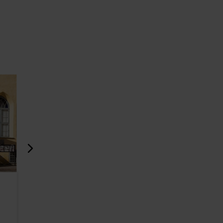
Eesti Käsitöö Maja
A-Galerii
rahvakunstigalerii
54m
54m