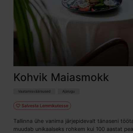
Kohvik Maiasmokk
Vaatamisväärsused
Ajalugu
Salvesta Lemmikutesse
Tallinna ühe vanima järjepidevalt tänaseni tööt
muudab unikaalseks rohkem kui 100 aastat pea