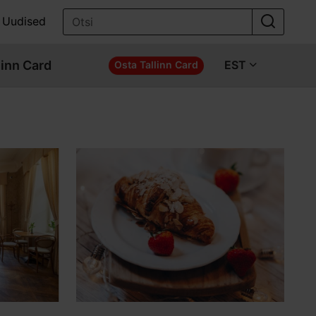
Uudised
linn Card
EST
Osta Tallinn Card