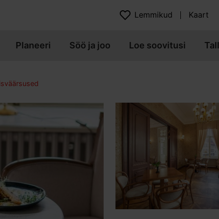
Lemmikud
Kaart
Planeeri
Söö ja joo
Loe soovitusi
Tal
isväärsused