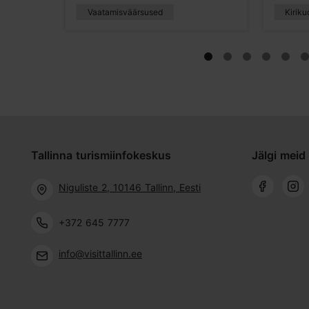
Vaatamisväärsused
Kiriku
Tallinna turismiinfokeskus
Jälgi meid 
Niguliste 2, 10146 Tallinn, Eesti
+372 645 7777
info@visittallinn.ee