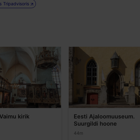
us Tripadvisoris
Vaimu kirik
Eesti Ajaloomuuseum.
Suurgildi hoone
44m