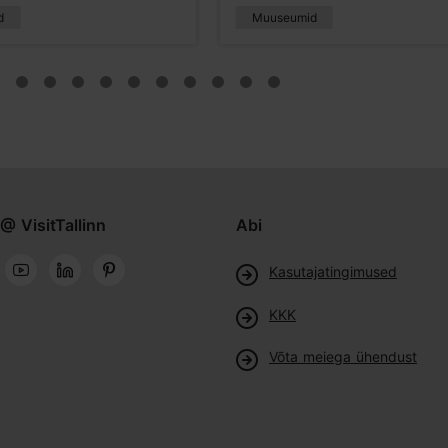
d
Muuseumid
@ VisitTallinn
Abi
Kasutajatingimused
KKK
Võta meiega ühendust