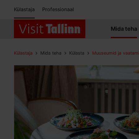
Külastaja
Professionaal
Mida teha
Külastaja
Mida teha
Külasta
Muuseumid ja vaatam