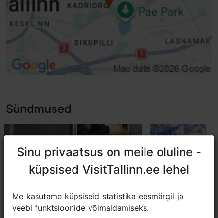
Invaparkla ja invaparkimiskoht
Taktiilsed hoiatuskivid
Sündmused
Sinu privaatsus on meile oluline -
Sinu privaatsus on meile oluline -
küpsised VisitTallinn.ee lehel
küpsised VisitTallinn.ee lehel
Me kasutame küpsiseid statistika eesmärgil ja
Me kasutame küpsiseid statistika eesmärgil ja
veebi funktsioonide võimaldamiseks.
veebi funktsioonide võimaldamiseks.