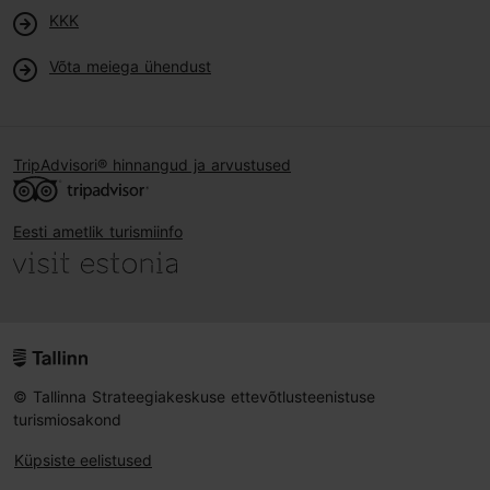
KKK
Võta meiega ühendust
TripAdvisori® hinnangud ja arvustused
Eesti ametlik turismiinfo
© Tallinna Strateegiakeskuse ettevõtlusteenistuse
turismiosakond
Küpsiste eelistused