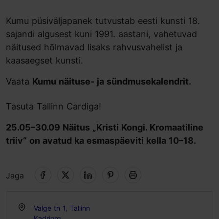
Kumu püsiväljapanek tutvustab eesti kunsti 18.
sajandi algusest kuni 1991. aastani, vahetuvad
näitused hõlmavad lisaks rahvusvahelist ja
kaasaegset kunsti.
Vaata
Kumu näituse- ja sündmusekalendrit.
Tasuta Tallinn Cardiga!
25.05–30.09 Näitus „Kristi Kongi. Kromaatiline
triiv“ on avatud ka esmaspäeviti kella 10–18.
Jaga
Valge tn 1, Tallinn
Kadriorg