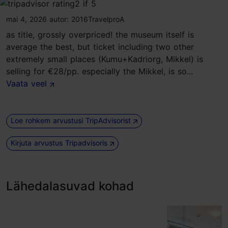
tripadvisor rating 2 of 5
mai 4, 2026
autor:
2016TravelproA
as title, grossly overpriced! the museum itself is
average the best, but ticket including two other
extremely small places (Kumu+Kadriorg, Mikkel) is
selling for €28/pp. especially the Mikkel, is so...
Vaata veel
Loe rohkem arvustusi TripAdvisorist
Kirjuta arvustus Tripadvisoris
Lähedalasuvad kohad