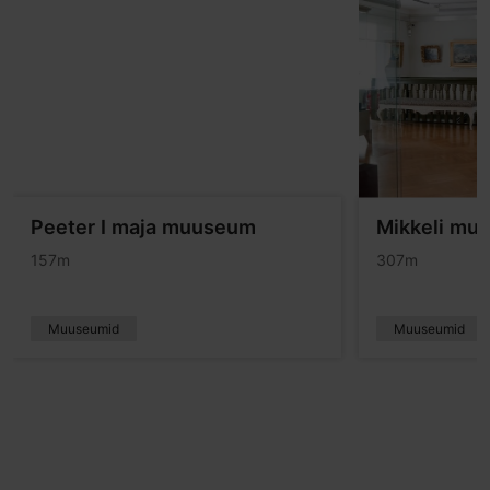
Peeter I maja muuseum
Mikkeli mu
157m
307m
Muuseumid
Muuseumid