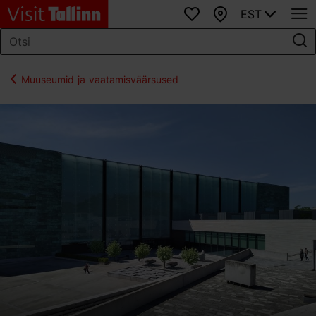
EST
Lemmikud
Kaart
Muuseumid ja vaatamisväärsused