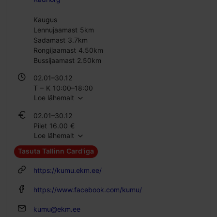
Kaugus
Lennujaamast 5km
Sadamast 3.7km
Rongijaamast 4.50km
Bussijaamast 2.50km
02.01–30.12
T – K 10:00–18:00
Loe lähemalt
N 10:00–20:00
R – P 10:00–18:00
02.01–30.12
Pilet 16.00 €
Loe lähemalt
Õpilase pilet 11.00 €
Perepilet 32.00 €
Tasuta Tallinn Card'iga
https://kumu.ekm.ee/
https://www.facebook.com/kumu/
kumu@ekm.ee