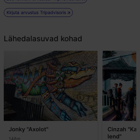
Kirjuta arvustus Tripadvisoris
Lähedalasuvad kohad
Jonky "Axolot"
Cinzah "Kal
lend"
148m