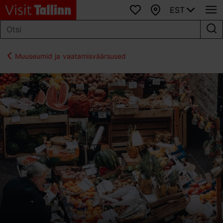
EST
Lemmikud
Kaart
Muuseumid ja vaatamisväärsused