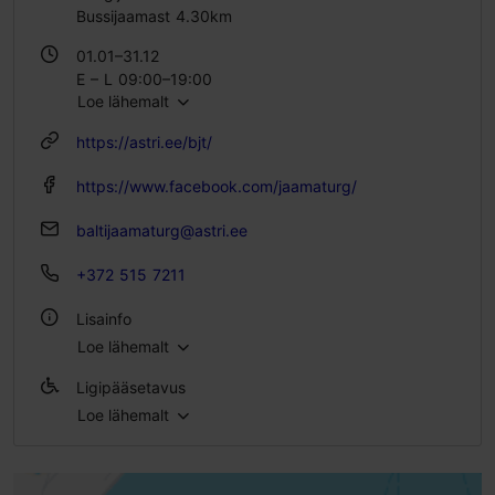
Bussijaamast 4.30km
01.01–31.12
E – L 09:00–19:00
Loe lähemalt
P 09:00–17:00
https://astri.ee/bjt/
https://www.facebook.com/jaamaturg/
baltijaamaturg@astri.ee
+372 515 7211
Lisainfo
Loe lähemalt
Tähtsündmus
Ligipääsetavus
Õues
Loe lähemalt
Täielik ligipääsetavus ratastooliga
Siseruumis
Täielik ligipääsetavus skuutriga