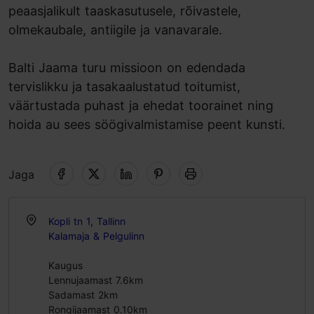
peaasjalikult taaskasutusele, rõivastele,
olmekaubale, antiigile ja vanavarale.
Balti Jaama turu missioon on edendada
tervislikku ja tasakaalustatud toitumist,
väärtustada puhast ja ehedat toorainet ning
hoida au sees söögivalmistamise peent kunsti.
Jaga
Kopli tn 1, Tallinn
Kalamaja & Pelgulinn
Kaugus
Lennujaamast 7.6km
Sadamast 2km
Rongijaamast 0.10km