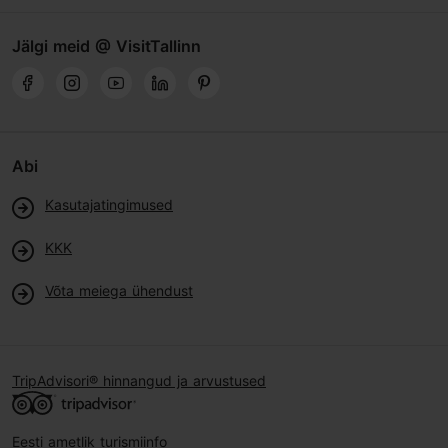
Jälgi meid @ VisitTallinn
Abi
Kasutajatingimused
KKK
Võta meiega ühendust
TripAdvisori® hinnangud ja arvustused
Eesti ametlik turismiinfo