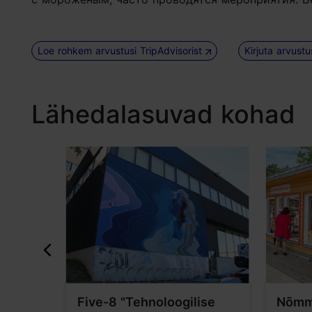
Loe rohkem arvustusi TripAdvisorist
Kirjuta arvust
Lähedalasuvad kohad
arik"
Five-8 "Tehnoloogilise
Nõmm