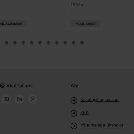
1556m
misväärsused
Muuseumid
@ VisitTallinn
Abi
Kasutajatingimused
KKK
Võta meiega ühendust