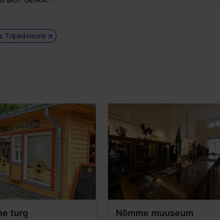
us Tripadvisoris
e turg
Nõmme muuseum