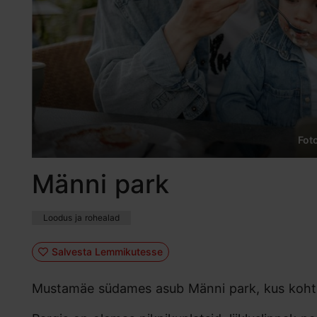
Fot
Männi park
Loodus ja rohealad
Salvesta Lemmikutesse
Mustamäe südames asub Männi park, kus kohtu