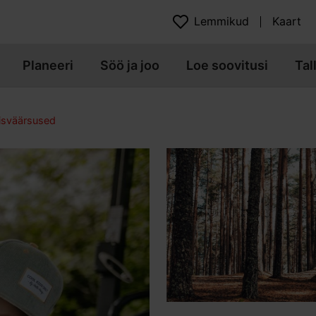
Lemmikud
Kaart
Planeeri
Söö ja joo
Loe soovitusi
Tal
isväärsused