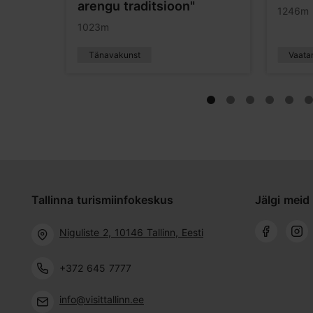
arengu traditsioon"
1246m
1023m
Tänavakunst
Vaata
Tallinna turismiinfokeskus
Jälgi meid 
Niguliste 2, 10146 Tallinn, Eesti
+372 645 7777
info@visittallinn.ee