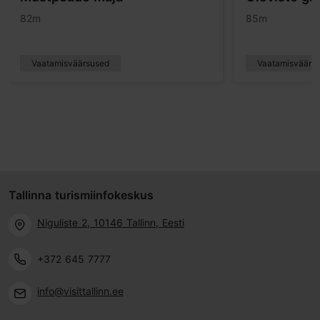
82m
85m
Vaatamisväärsused
Vaatamisväärs
Tallinna turismiinfokeskus
Niguliste 2, 10146 Tallinn, Eesti
+372 645 7777
info@visittallinn.ee