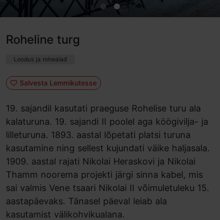
Roheline turg
Loodus ja rohealad
Salvesta Lemmikutesse
19. sajandil kasutati praeguse Rohelise turu ala
kalaturuna. 19. sajandi II poolel aga köögivilja- ja
lilleturuna. 1893. aastal lõpetati platsi turuna
kasutamine ning sellest kujundati väike haljasala.
1909. aastal rajati Nikolai Heraskovi ja Nikolai
Thamm noorema projekti järgi sinna kabel, mis
sai valmis Vene tsaari Nikolai II võimuletuleku 15.
aastapäevaks. Tänasel päeval leiab ala
kasutamist välikohvikualana.