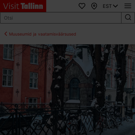
EST
Lemmikud
Kaart
Muuseumid ja vaatamisväärsused