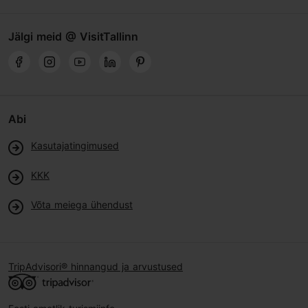
Jälgi meid @ VisitTallinn
Abi
Kasutajatingimused
KKK
Võta meiega ühendust
TripAdvisori® hinnangud ja arvustused