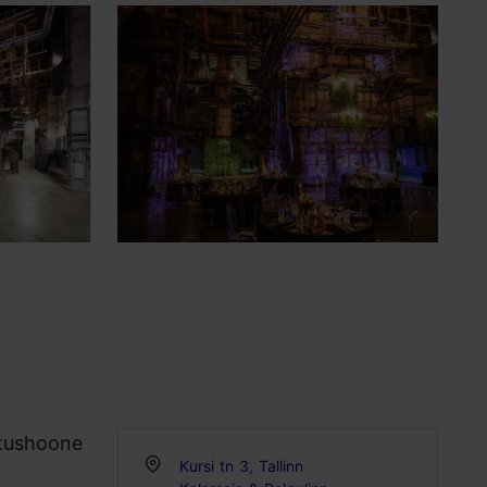
stushoone
Kursi tn 3, Tallinn