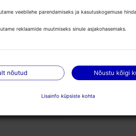
utame veebilehe parendamiseks ja kasutuskogemuse hinda
utame veebilehe parendamiseks ja kasutuskogemuse hinda
utame reklaamide muutmiseks sinule asjakohasemaks.
utame reklaamide muutmiseks sinule asjakohasemaks.
ult nõutud
ult nõutud
Nõustu kõigi k
Nõustu kõigi k
l Maitsev Eesti
Lisainfo küpsiste kohta
Lisainfo küpsiste kohta
6 - 15.11.2026