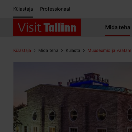
Külastaja
Professionaal
Mida teha
Külastaja
Mida teha
Külasta
Muuseumid ja vaatam