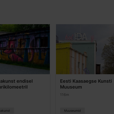
akunst endisel
Eesti Kaasaegse Kunsti
rikilomeetril
Muuseum
116m
akunst
Muuseumid