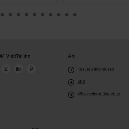
@ VisitTallinn
Abi
Kasutajatingimused
KKK
Võta meiega ühendust