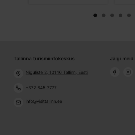
Tallinna turismiinfokeskus
Jälgi meid 
Niguliste 2, 10146 Tallinn, Eesti
+372 645 7777
info@visittallinn.ee