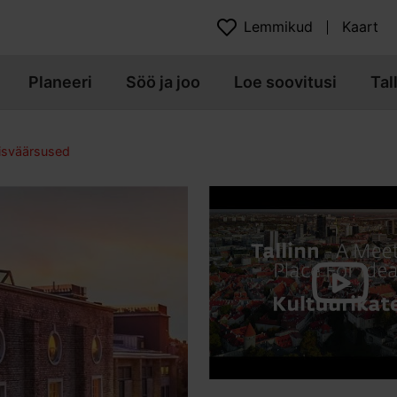
Lemmikud
Kaart
Planeeri
Söö ja joo
Loe soovitusi
Tal
isväärsused