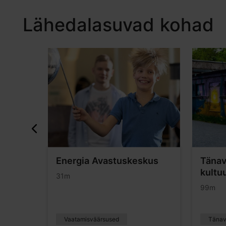
Lähedalasuvad kohad
a
Energia Avastuskeskus
Tänav
kultuu
31m
99m
Vaatamisväärsused
Tänav