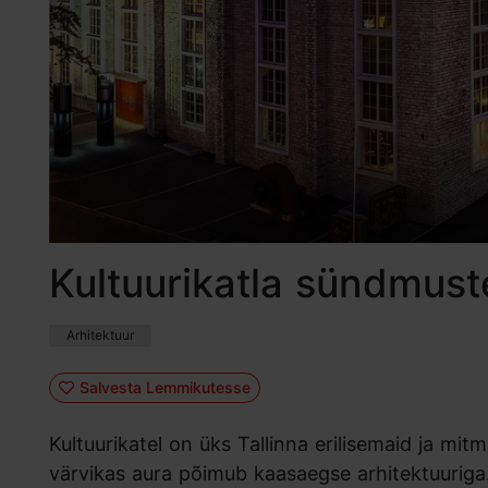
Kultuurikatla sündmus
Arhitektuur
Salvesta Lemmikutesse
Kultuurikatel on üks Tallinna erilisemaid ja mi
värvikas aura põimub kaasaegse arhitektuurig