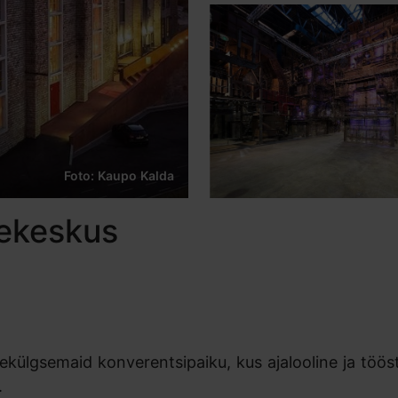
Foto: Kaupo Kalda
tekeskus
tmekülgsemaid konverentsipaiku, kus ajalooline ja töö
a.