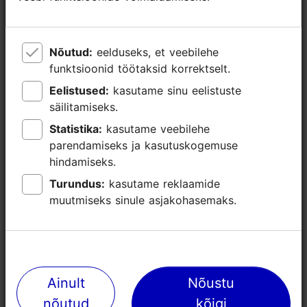
Liftid, tavalift - sobib ratastoolile
Kaldtee (6-10 %)
Invatualett
Nõutud:
Nõutud:
eelduseks, et veebilehe
eelduseks, et veebilehe
Invatualeti pott keskel
funktsioonid töötaksid korrektselt.
funktsioonid töötaksid korrektselt.
Lapsemähkimine
Eelistused:
Eelistused:
kasutame sinu eelistuste
kasutame sinu eelistuste
WiFi
säilitamiseks.
säilitamiseks.
Statistika:
Statistika:
kasutame veebilehe
kasutame veebilehe
parendamiseks ja kasutuskogemuse
parendamiseks ja kasutuskogemuse
hindamiseks.
hindamiseks.
Turundus:
Turundus:
kasutame reklaamide
kasutame reklaamide
muutmiseks sinule asjakohasemaks.
muutmiseks sinule asjakohasemaks.
Sündmused
Ainult
Ainult
Nõustu
Nõustu
nõutud
nõutud
kõigi
kõigi