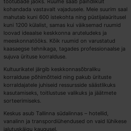
töötubade jaoks. Ruume saab paindlikult
kohandada vastavalt vajadusele. Meie suurim saal
mahutab kuni 600 istekohta ning püstijalaüritusel
kuni 1200 külalist, samas kui väiksemad ruumid
loovad ideaalse keskkonna aruteludeks ja
meeskonnatööks. Kõik ruumid on varustatud
kaasaegse tehnikaga, tagades professionaalse ja
sujuva ürituse korralduse.
Kultuurikatel järgib keskkonnasõbraliku
korralduse põhimõtteid ning pakub ürituste
korraldajatele juhiseid ressursside säästlikuks
kasutamiseks, toitlustuse valikuks ja jäätmete
sorteerimiseks.
Keskus asub Tallinna südalinnas – hotellid,
vanalinn ja transpordiühendused on vaid lühikese
jalutuskäigu kaugusel.