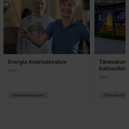
Energia Avastuskeskus
Tänavakuns
kultuurikilo
31m
99m
Vaatamisväärsused
Tänavakunst