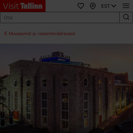
EST
Lemmikud
Kaart
Muuseumid ja vaatamisväärsused