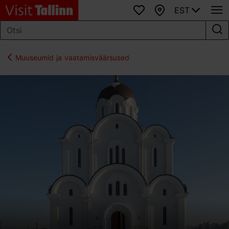
EST
Lemmikud
Kaart
Muuseumid ja vaatamisväärsused