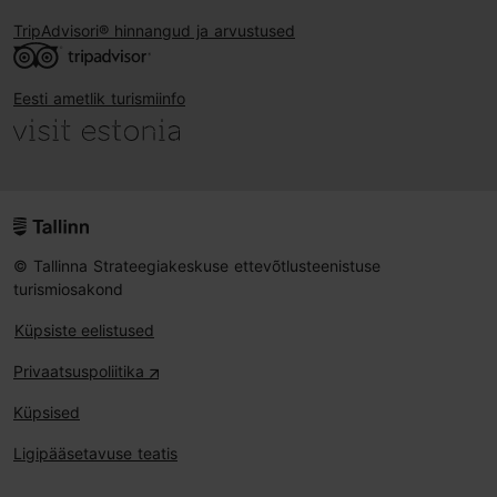
TripAdvisori® hinnangud ja arvustused
Eesti ametlik turismiinfo
© Tallinna Strateegiakeskuse ettevõtlusteenistuse
turismiosakond
Küpsiste eelistused
Privaatsuspoliitika
Küpsised
Ligipääsetavuse teatis