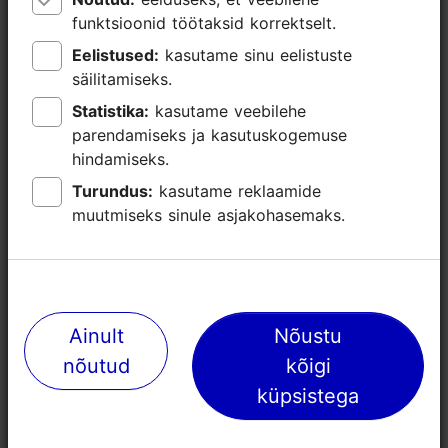
funktsioonid töötaksid korrektselt.
funktsioonid töötaksid korrektselt.
Eelistused:
Eelistused:
kasutame sinu eelistuste
kasutame sinu eelistuste
säilitamiseks.
säilitamiseks.
Statistika:
Statistika:
kasutame veebilehe
kasutame veebilehe
parendamiseks ja kasutuskogemuse
parendamiseks ja kasutuskogemuse
hindamiseks.
hindamiseks.
Turundus:
Turundus:
kasutame reklaamide
kasutame reklaamide
muutmiseks sinule asjakohasemaks.
muutmiseks sinule asjakohasemaks.
Lähedalasuvad kohad
Ainult
Ainult
Nõustu
Nõustu
nõutud
nõutud
kõigi
kõigi
küpsistega
küpsistega