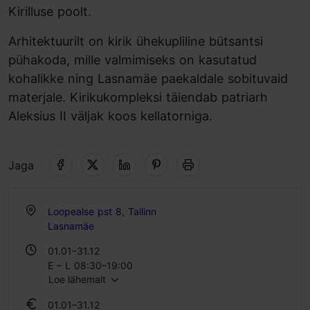
Kirilluse poolt.
Arhitektuurilt on kirik ühekupliline bütsantsi
pühakoda, mille valmimiseks on kasutatud
kohalikke ning Lasnamäe paekaldale sobituvaid
materjale. Kirikukompleksi täiendab patriarh
Aleksius II väljak koos kellatorniga.
Jaga
Loopealse pst 8, Tallinn
Lasnamäe
01.01–31.12
E – L 08:30–19:00
Loe lähemalt
P 09:00–19:00
01.01–31.12