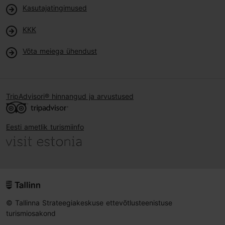
Kasutajatingimused
KKK
Võta meiega ühendust
TripAdvisori® hinnangud ja arvustused
Eesti ametlik turismiinfo
© Tallinna Strateegiakeskuse ettevõtlusteenistuse
turismiosakond