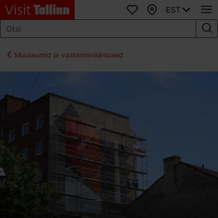
EST
Lemmikud
Kaart
Muuseumid ja vaatamisväärsused