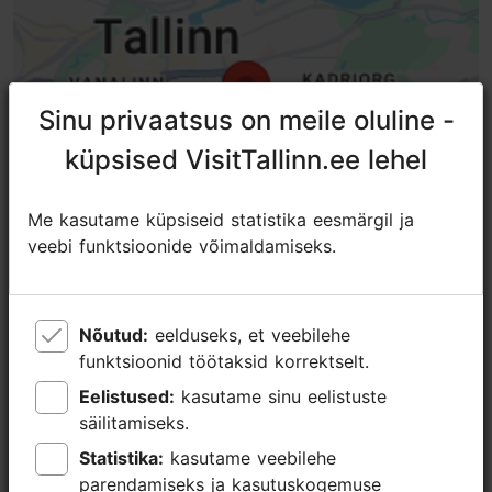
Sinu privaatsus on meile oluline -
Sinu privaatsus on meile oluline -
küpsised VisitTallinn.ee lehel
küpsised VisitTallinn.ee lehel
Me kasutame küpsiseid statistika eesmärgil ja
Me kasutame küpsiseid statistika eesmärgil ja
veebi funktsioonide võimaldamiseks.
veebi funktsioonide võimaldamiseks.
Nõutud:
Nõutud:
eelduseks, et veebilehe
eelduseks, et veebilehe
funktsioonid töötaksid korrektselt.
funktsioonid töötaksid korrektselt.
Eelistused:
Eelistused:
kasutame sinu eelistuste
kasutame sinu eelistuste
Lähedalasuvad kohad
säilitamiseks.
säilitamiseks.
Statistika:
Statistika:
kasutame veebilehe
kasutame veebilehe
parendamiseks ja kasutuskogemuse
parendamiseks ja kasutuskogemuse