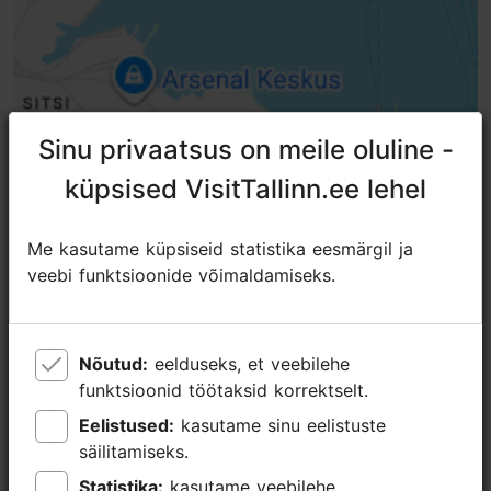
Sinu privaatsus on meile oluline -
Sinu privaatsus on meile oluline -
küpsised VisitTallinn.ee lehel
küpsised VisitTallinn.ee lehel
Me kasutame küpsiseid statistika eesmärgil ja
Me kasutame küpsiseid statistika eesmärgil ja
veebi funktsioonide võimaldamiseks.
veebi funktsioonide võimaldamiseks.
Nõutud:
Nõutud:
eelduseks, et veebilehe
eelduseks, et veebilehe
funktsioonid töötaksid korrektselt.
funktsioonid töötaksid korrektselt.
Eelistused:
Eelistused:
kasutame sinu eelistuste
kasutame sinu eelistuste
säilitamiseks.
säilitamiseks.
Lähedalasuvad kohad
Statistika:
Statistika:
kasutame veebilehe
kasutame veebilehe