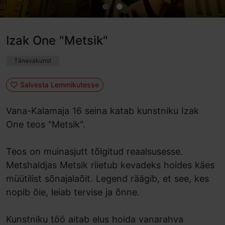
Izak One "Metsik"
Tänavakunst
Salvesta Lemmikutesse
Vana-Kalamaja 16 seina katab kunstniku Izak
One teos "Metsik".
Teos on muinasjutt tõlgitud reaalsusesse.
Metshaldjas Metsik riietub kevadeks hoides käes
müütilist sõnajalaõit. Legend räägib, et see, kes
nopib õie, leiab tervise ja õnne.
Kunstniku töö aitab elus hoida vanarahva