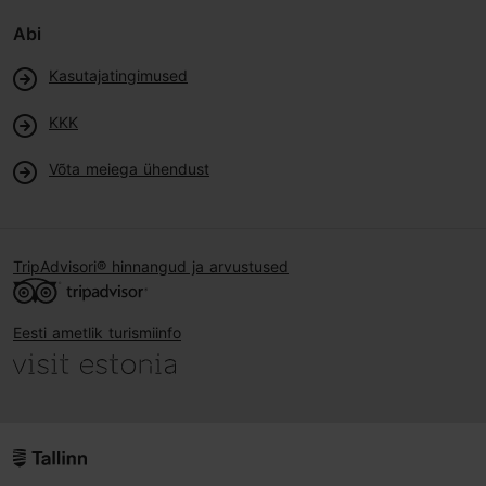
Abi
Kasutajatingimused
KKK
Võta meiega ühendust
TripAdvisori® hinnangud ja arvustused
Eesti ametlik turismiinfo