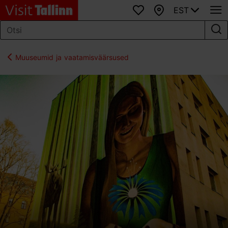
EST
Lemmikud
Kaart
Muuseumid ja vaatamisväärsused