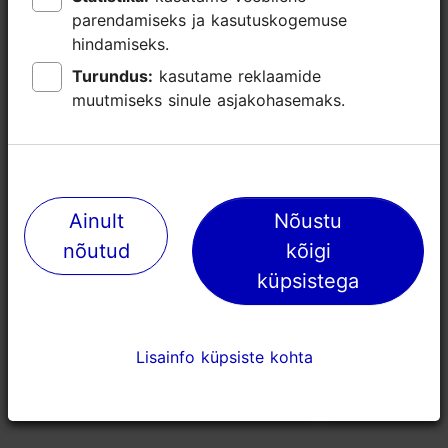
parendamiseks ja kasutuskogemuse
parendamiseks ja kasutuskogemuse
hindamiseks.
hindamiseks.
Turundus:
Turundus:
kasutame reklaamide
kasutame reklaamide
muutmiseks sinule asjakohasemaks.
muutmiseks sinule asjakohasemaks.
Ainult
Ainult
Nõustu
Nõustu
nõutud
nõutud
kõigi
kõigi
Teoteater
Kalamaja 
küpsistega
küpsistega
62m
115m
Lisainfo küpsiste kohta
Lisainfo küpsiste kohta
Atraktsioonid
Muuseumid