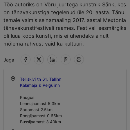
Töö autoriks on Võru juurtega kunstnik Sänk, kes
on tänavakunstiga tegelenud üle 20. aasta. Tänu
temale valmis seinamaaling 2017. aastal Mextonia
tänavakunstifestivali raames. Festivali eesmärgiks
oli luua koos kunsti, mis ei ühendaks ainult
mõlema rahvust vaid ka kultuuri.
Jaga
Telliskivi tn 61, Tallinn
Kalamaja & Pelgulinn
Kaugus
Lennujaamast 5.3km
Sadamast 2.5km
Rongijaamast 0.65km
Bussijaamast 3.40km