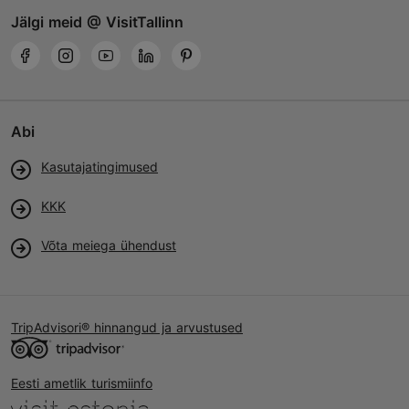
Jälgi meid @ VisitTallinn
Abi
Kasutajatingimused
KKK
Võta meiega ühendust
TripAdvisori® hinnangud ja arvustused
Eesti ametlik turismiinfo