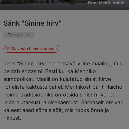
Foto: Mairit Krabbi
Sänk "Sinine hirv"
Tänavakunst
Salvesta Lemmikutesse
Teos "Sinine hirv" on erksavärviline maaling, mis
peidab endas nii Eesti kui ka Mehhiko
sümboolikat. Maalil on kujutatud sinist hirve
roheliste kaktuste vahel. Mehhikost pärit Huicholi
hõimu traditsiooniks on otsida sinist hirve, et
leida elutarkust ja sisekaemust. Sarnaselt otsivad
ka eestlased sõnajalaõit, mis tooks õnne ja
rikkust.