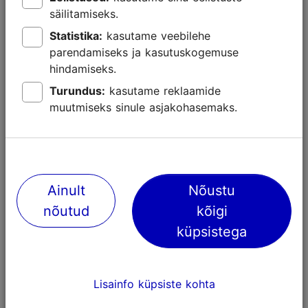
säilitamiseks.
Statistika:
kasutame veebilehe
parendamiseks ja kasutuskogemuse
Lähedalasuvad kohad
hindamiseks.
Turundus:
kasutame reklaamide
muutmiseks sinule asjakohasemaks.
Ainult
Nõustu
nõutud
kõigi
küpsistega
Robot Muralist "F.R.
Cinzah "Kal
Lisainfo küpsiste kohta
Kreutzwald"
lend"
63m
99m