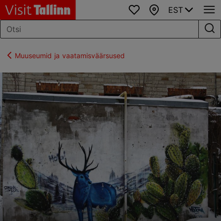
EST
Lemmikud
Kaart
Muuseumid ja vaatamisväärsused