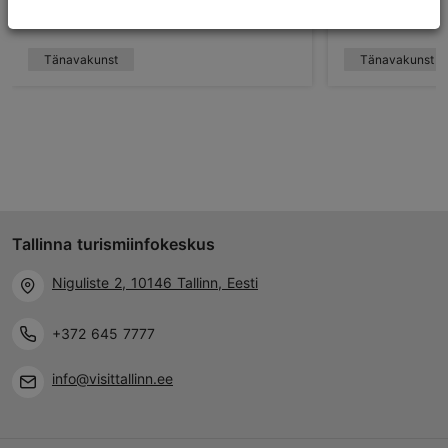
Tänavakunst
Tänavakunst
Tallinna turismiinfokeskus
Niguliste 2, 10146 Tallinn, Eesti
+372 645 7777
info@visittallinn.ee