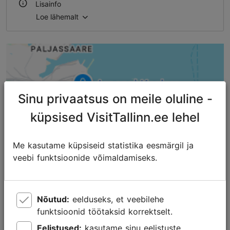
Lisainfo
Loe lähemalt
Õues
Sinu privaatsus on meile oluline -
küpsised VisitTallinn.ee lehel
Me kasutame küpsiseid statistika eesmärgil ja
veebi funktsioonide võimaldamiseks.
Nõutud:
eelduseks, et veebilehe
funktsioonid töötaksid korrektselt.
Eelistused:
kasutame sinu eelistuste