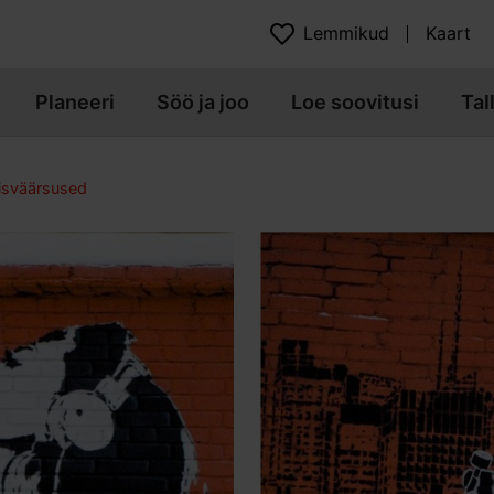
Lemmikud
Kaart
Planeeri
Söö ja joo
Loe soovitusi
Tal
isväärsused