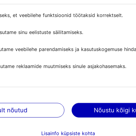
maja, seljataha jättes kauni Tallinna siluetti, mis näe
seks, et veebilehe funktsioonid töötaksid korrektselt.
seks, et veebilehe funktsioonid töötaksid korrektselt.
sutame sinu eelistuste säilitamiseks.
sutame sinu eelistuste säilitamiseks.
a kvartali müürist ja on teostatud stencil tehnikas.
utame veebilehe parendamiseks ja kasutuskogemuse hinda
utame veebilehe parendamiseks ja kasutuskogemuse hinda
utame reklaamide muutmiseks sinule asjakohasemaks.
utame reklaamide muutmiseks sinule asjakohasemaks.
ult nõutud
ult nõutud
Nõustu kõigi k
Nõustu kõigi k
Lisainfo küpsiste kohta
Lisainfo küpsiste kohta