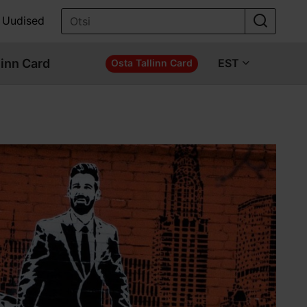
Uudised
linn Card
EST
Osta Tallinn Card