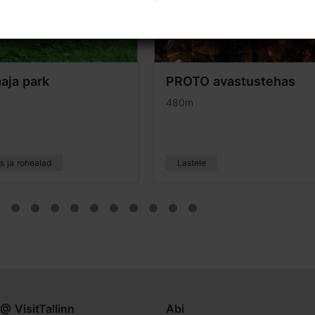
aja park
PROTO avastustehas
480m
s ja rohealad
Lastele
@ VisitTallinn
Abi