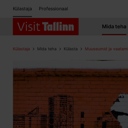
Külastaja
Professionaal
Mida teha
Külastaja
Mida teha
Külasta
Muuseumid ja vaatam