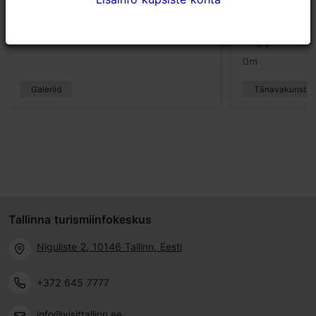
Telliskivi Loomelinnaku galerii
Edward von
"Surmatants
0m
kepp"
0m
Galeriid
Tänavakunst
Tallinna turismiinfokeskus
Niguliste 2, 10146 Tallinn, Eesti
+372 645 7777
info@visittallinn.ee