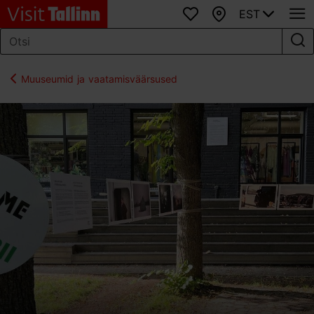
EST
Lemmikud
Kaart
Muuseumid ja vaatamisväärsused