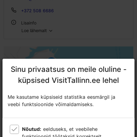
+372 508 6686
Lisainfo
Loe lähemalt
Õues
Sinu privaatsus on meile oluline -
Sinu privaatsus on meile oluline -
küpsised VisitTallinn.ee lehel
küpsised VisitTallinn.ee lehel
Me kasutame küpsiseid statistika eesmärgil ja
Me kasutame küpsiseid statistika eesmärgil ja
veebi funktsioonide võimaldamiseks.
veebi funktsioonide võimaldamiseks.
Nõutud:
Nõutud:
eelduseks, et veebilehe
eelduseks, et veebilehe
funktsioonid töötaksid korrektselt.
funktsioonid töötaksid korrektselt.