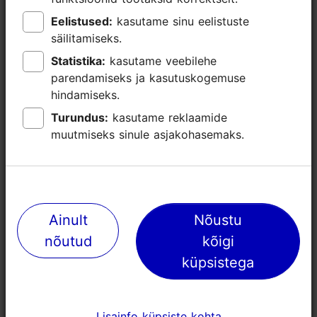
Eelistused:
Eelistused:
kasutame sinu eelistuste
kasutame sinu eelistuste
säilitamiseks.
säilitamiseks.
Statistika:
Statistika:
kasutame veebilehe
kasutame veebilehe
parendamiseks ja kasutuskogemuse
parendamiseks ja kasutuskogemuse
hindamiseks.
hindamiseks.
Lähedalasuvad kohad
Turundus:
Turundus:
kasutame reklaamide
kasutame reklaamide
muutmiseks sinule asjakohasemaks.
muutmiseks sinule asjakohasemaks.
Ainult
Ainult
Nõustu
Nõustu
nõutud
nõutud
kõigi
kõigi
küpsistega
küpsistega
Lisainfo küpsiste kohta
Lisainfo küpsiste kohta