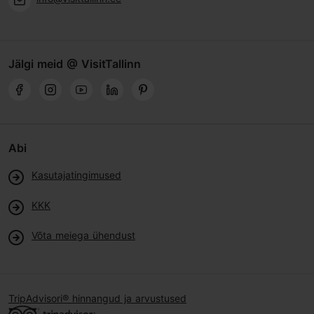
Jälgi meid @ VisitTallinn
Abi
Kasutajatingimused
KKK
Võta meiega ühendust
TripAdvisori® hinnangud ja arvustused