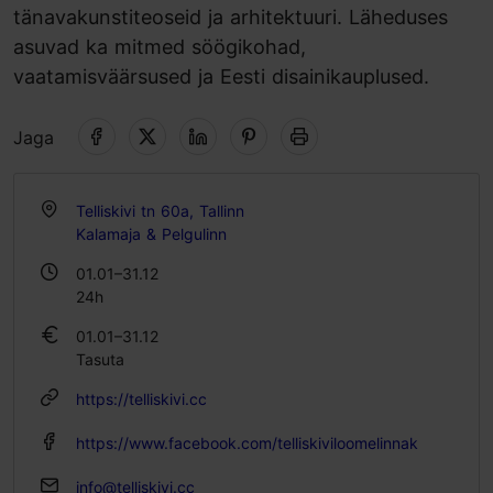
tänavakunstiteoseid ja arhitektuuri. Läheduses
asuvad ka mitmed söögikohad,
vaatamisväärsused ja Eesti disainikauplused.
Jaga
Telliskivi tn 60a, Tallinn
Kalamaja & Pelgulinn
01.01–31.12
24h
01.01–31.12
Tasuta
https://telliskivi.cc
https://www.facebook.com/telliskiviloomelinnak
info@telliskivi.cc