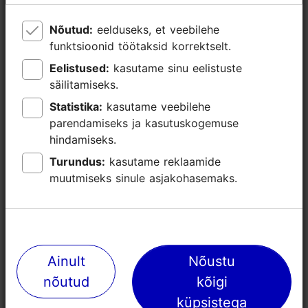
Nõutud:
Nõutud:
eelduseks, et veebilehe
eelduseks, et veebilehe
funktsioonid töötaksid korrektselt.
funktsioonid töötaksid korrektselt.
Eelistused:
Eelistused:
kasutame sinu eelistuste
kasutame sinu eelistuste
säilitamiseks.
säilitamiseks.
Statistika:
Statistika:
kasutame veebilehe
kasutame veebilehe
parendamiseks ja kasutuskogemuse
parendamiseks ja kasutuskogemuse
hindamiseks.
hindamiseks.
Turundus:
Turundus:
kasutame reklaamide
kasutame reklaamide
muutmiseks sinule asjakohasemaks.
muutmiseks sinule asjakohasemaks.
Lähedalasuvad kohad
Ainult
Ainult
Nõustu
Nõustu
nõutud
nõutud
kõigi
kõigi
küpsistega
küpsistega