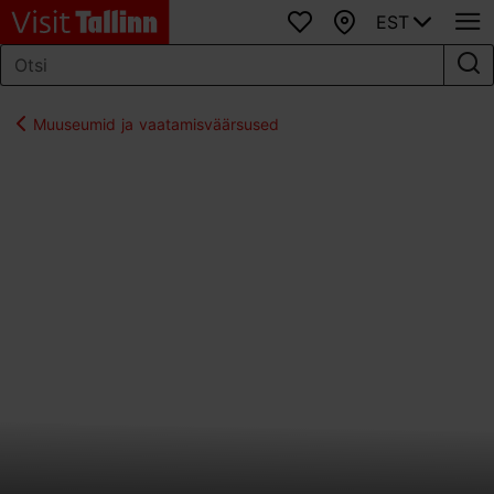
EST
Lemmikud
Kaart
Muuseumid ja vaatamisväärsused