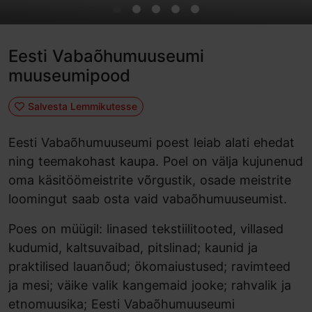
Eesti Vabaõhumuuseumi
muuseumipood
Salvesta Lemmikutesse
Eesti Vabaõhumuuseumi poest leiab alati ehedat
ning teemakohast kaupa. Poel on välja kujunenud
oma käsitöömeistrite võrgustik, osade meistrite
loomingut saab osta vaid vabaõhumuuseumist.
Poes on müügil: linased tekstiilitooted, villased
kudumid, kaltsuvaibad, pitslinad; kaunid ja
praktilised lauanõud; ökomaiustused; ravimteed
ja mesi; väike valik kangemaid jooke; rahvalik ja
etnomuusika; Eesti Vabaõhumuuseumi