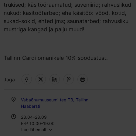
trükised; käsitööraamatud; suveniirid; rahvuslikud
nukud; käsitöötarbed; ehe käsitöö: vööd, kotid,
sukad-sokid, ehted jms; saunatarbed; rahvusliku
mustriga kangad ja palju muud!
Tallinn Cardi omanikele 10% soodustust.
Jaga
Vabaõhumuuseumi tee T3, Tallinn
Haabersti
23.04–28.09
E-P 10:00–19:00
Loe lähemalt