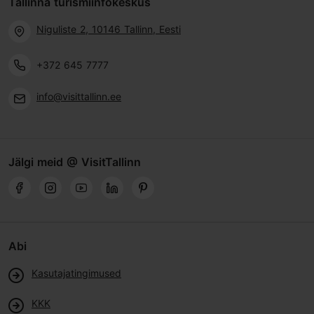
Tallinna turismiinfokeskus
Niguliste 2, 10146 Tallinn, Eesti
+372 645 7777
info@visittallinn.ee
Jälgi meid @ VisitTallinn
Abi
Kasutajatingimused
KKK