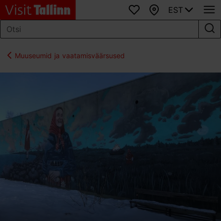
EST
Lemmikud
Kaart
Muuseumid ja vaatamisväärsused