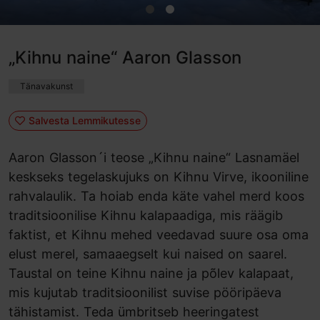
„Kihnu naine“ Aaron Glasson
Tänavakunst
Salvesta Lemmikutesse
Aaron Glasson´i teose „Kihnu naine“ Lasnamäel
keskseks tegelaskujuks on Kihnu Virve, ikooniline
rahvalaulik. Ta hoiab enda käte vahel merd koos
traditsioonilise Kihnu kalapaadiga, mis räägib
faktist, et Kihnu mehed veedavad suure osa oma
elust merel, samaaegselt kui naised on saarel.
Taustal on teine Kihnu naine ja põlev kalapaat,
mis kujutab traditsioonilist suvise pööripäeva
tähistamist. Teda ümbritseb heeringatest