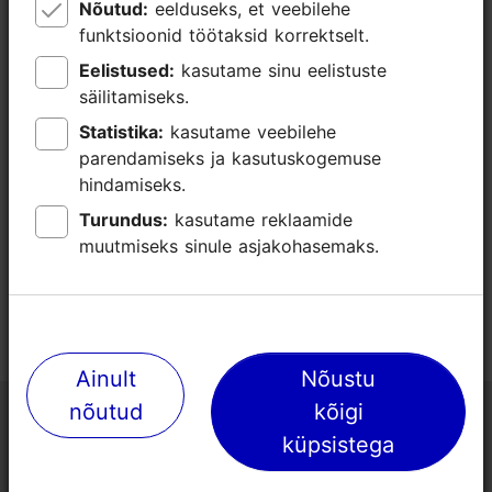
Nõutud:
Nõutud:
eelduseks, et veebilehe
eelduseks, et veebilehe
funktsioonid töötaksid korrektselt.
funktsioonid töötaksid korrektselt.
Weizenbergi 34 / Valge 1, Tallinn
Eelistused:
Eelistused:
kasutame sinu eelistuste
kasutame sinu eelistuste
Kadriorg
säilitamiseks.
säilitamiseks.
https://www.facebook.com/MextoniaFestival
Statistika:
Statistika:
kasutame veebilehe
kasutame veebilehe
parendamiseks ja kasutuskogemuse
parendamiseks ja kasutuskogemuse
hindamiseks.
hindamiseks.
Turundus:
Turundus:
kasutame reklaamide
kasutame reklaamide
muutmiseks sinule asjakohasemaks.
muutmiseks sinule asjakohasemaks.
Ainult
Ainult
Nõustu
Nõustu
nõutud
nõutud
kõigi
kõigi
Tallinna turismiinfokeskus
küpsistega
küpsistega
Niguliste 2, 10146 Tallinn, Eesti