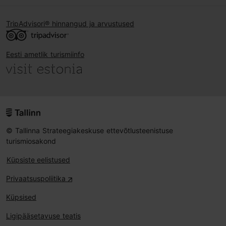
TripAdvisori® hinnangud ja arvustused
Eesti ametlik turismiinfo
© Tallinna Strateegiakeskuse ettevõtlusteenistuse
turismiosakond
Küpsiste eelistused
Privaatsuspoliitika
Küpsised
Ligipääsetavuse teatis