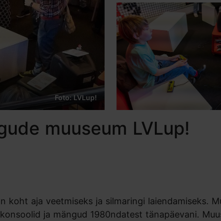
Foto: LVLup!
ängude muuseum LVLup!
 koht aja veetmiseks ja silmaringi laiendamiseks. 
n konsoolid ja mängud 1980ndatest tänapäevani. Mu