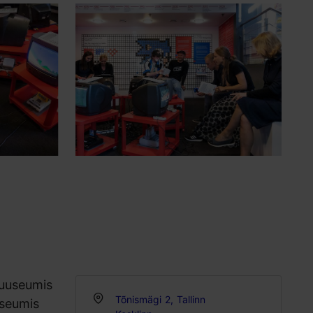
Muuseumis
Tõnismägi 2, Tallinn
useumis