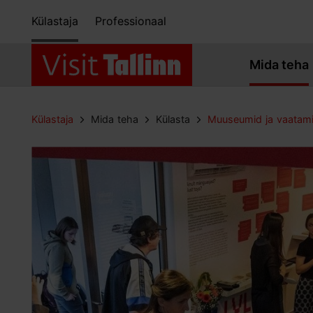
Külastaja
Professionaal
Mida teha
Külastaja
Mida teha
Külasta
Muuseumid ja vaatam