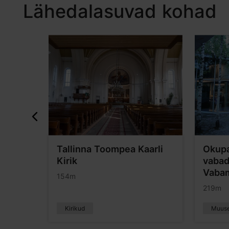
Lähedalasuvad kohad
Tallinna Toompea Kaarli
Okupa
Kirik
vaba
Vaba
154m
219m
Kirikud
Muus