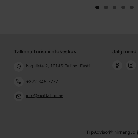
Tallinna turismiinfokeskus
Jälgi meid 
Niguliste 2, 10146 Tallinn, Eesti
+372 645 7777
info@visittallinn.ee
TripAdvisori® hinnangud 