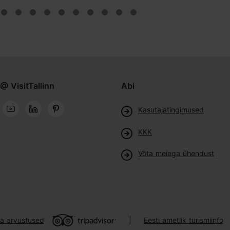
@ VisitTallinn
Abi
Kasutajatingimused
KKK
Võta meiega ühendust
ja arvustused
Eesti ametlik turismiinfo
|