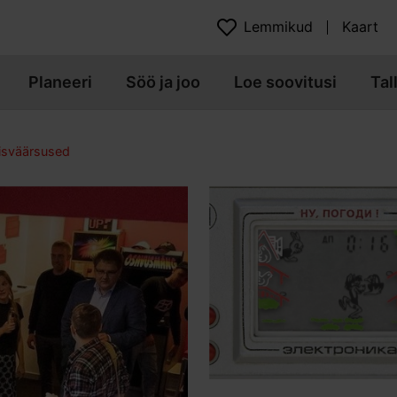
Lemmikud
Kaart
Planeeri
Söö ja joo
Loe soovitusi
Tal
isväärsused