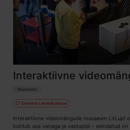
Interaktiivne videom
Muuseumid
Salvesta Lemmikutesse
Interaktiivne videomängude muuseum LVLup! on
kohtub uus vanaga ja vastupidi – esindatud o