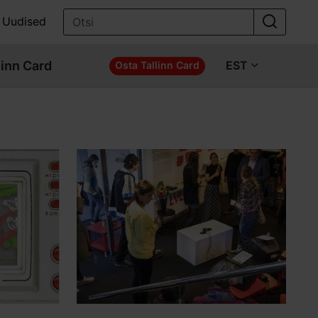
Uudised
linn Card
EST
Osta Tallinn Card