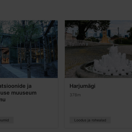
tsioonide ja
Harjumägi
duse muuseum
378m
mu
eumid
Loodus ja rohealad