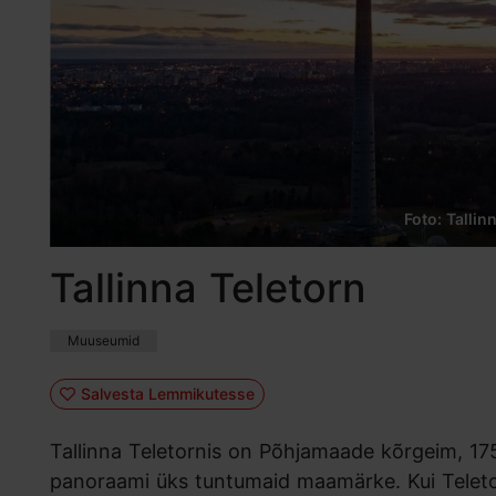
Foto: Tallin
Tallinna Teletorn
Muuseumid
Salvesta Lemmikutesse
Tallinna Teletornis on Põhjamaade kõrgeim, 17
panoraami üks tuntumaid maamärke. Kui Teletorn