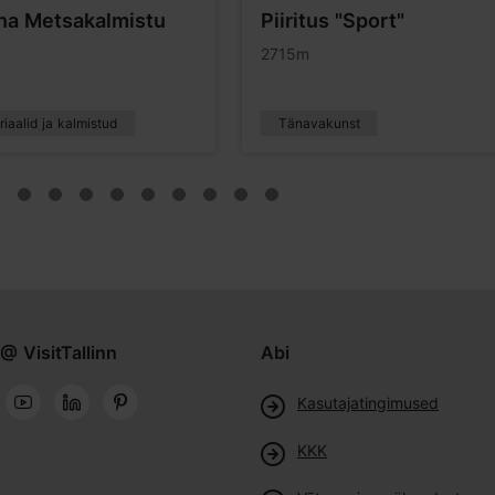
nna Metsakalmistu
Piiritus "Sport"
2715m
iaalid ja kalmistud
Tänavakunst
@ VisitTallinn
Abi
Kasutajatingimused
KKK