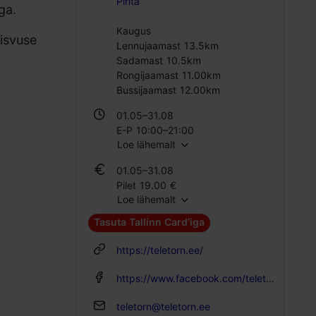
Pirita
ga.
Kaugus
eisvuse
Lennujaamast 13.5km
Sadamast 10.5km
Rongijaamast 11.00km
Bussijaamast 12.00km
01.05–31.08
E-P 10:00–21:00
Loe lähemalt
01.06–31.08
01.05–31.08
E – N 10:00–21:00
Pilet 19.00 €
R – P 10:00–22:00
Loe lähemalt
Õpilase pilet 14.00 €
Perepilet 37.00 €
01.09–30.04
Tasuta Tallinn Card'iga
E-P 10:00–18:00
01.06–31.08
https://teletorn.ee/
Pilet 19.00 €
Õpilase pilet 14.00 €
https://www.facebook.com/teletorn
Perepilet 37.00 €
teletorn@teletorn.ee