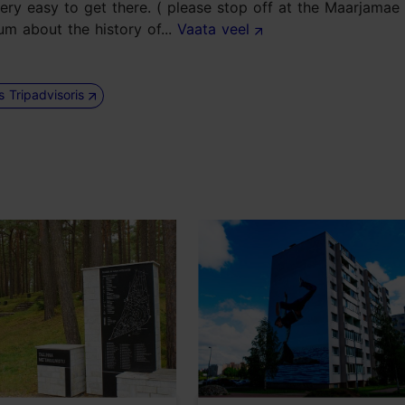
very easy to get there. ( please stop off at the Maarjama
um about the history of...
Vaata veel
us Tripadvisoris