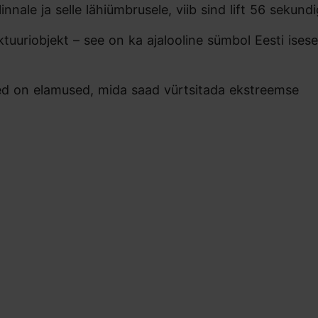
nale ja selle lähiümbrusele, viib sind lift 56 sekundi
ektuuriobjekt – see on ka ajalooline sümbol Eesti ises
need on elamused, mida saad vürtsitada ekstreemse