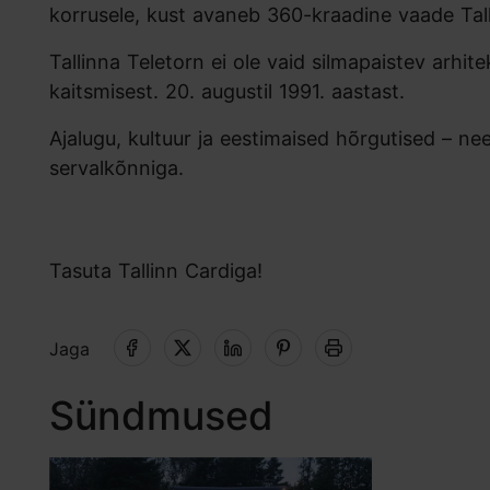
korrusele, kust avaneb 360-kraadine vaade Tallin
Tallinna Teletorn ei ole vaid silmapaistev arhit
kaitsmisest. 20. augustil 1991. aastast.
Ajalugu, kultuur ja eestimaised hõrgutised – 
servalkõnniga.
Tasuta Tallinn Cardiga!
Jaga
Sündmused