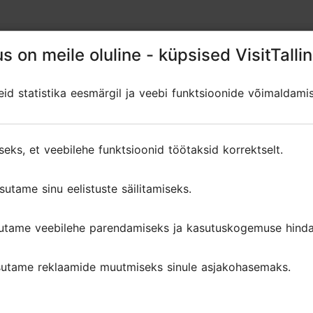
s on meile oluline - küpsised VisitTallin
s on meile oluline - küpsised VisitTallin
d statistika eesmärgil ja veebi funktsioonide võimaldami
d statistika eesmärgil ja veebi funktsioonide võimaldami
seks, et veebilehe funktsioonid töötaksid korrektselt.
seks, et veebilehe funktsioonid töötaksid korrektselt.
sutame sinu eelistuste säilitamiseks.
sutame sinu eelistuste säilitamiseks.
utame veebilehe parendamiseks ja kasutuskogemuse hinda
utame veebilehe parendamiseks ja kasutuskogemuse hinda
utame reklaamide muutmiseks sinule asjakohasemaks.
utame reklaamide muutmiseks sinule asjakohasemaks.
d ja arvustused