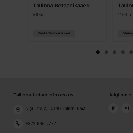
umi
Tallinna Botaanikaaed
Talli
563m
1154m
Vaatamisväärsused
Memor
Tallinna turismiinfokeskus
Jälgi meid 
Niguliste 2, 10146 Tallinn, Eesti
+372 645 7777