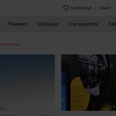
Lemmikud
Kaart
Planeeri
Söö ja joo
Loe soovitusi
Tal
isväärsused