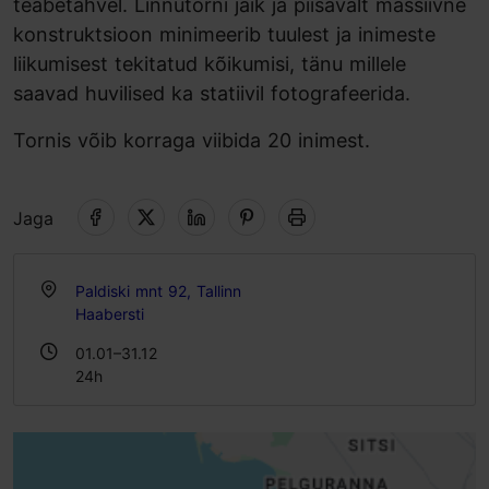
teabetahvel. Linnutorni jäik ja piisavalt massiivne
konstruktsioon minimeerib tuulest ja inimeste
liikumisest tekitatud kõikumisi, tänu millele
saavad huvilised ka statiivil fotografeerida.
Tornis võib korraga viibida 20 inimest.
Jaga
Paldiski mnt 92, Tallinn
Haabersti
01.01–31.12
24h