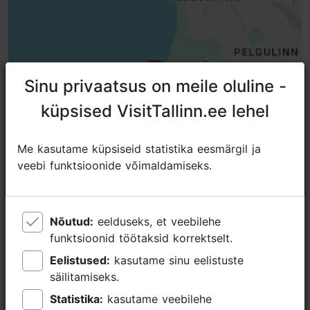
Sinu privaatsus on meile oluline -
Sinu privaatsus on meile oluline -
küpsised VisitTallinn.ee lehel
küpsised VisitTallinn.ee lehel
Me kasutame küpsiseid statistika eesmärgil ja
Me kasutame küpsiseid statistika eesmärgil ja
veebi funktsioonide võimaldamiseks.
veebi funktsioonide võimaldamiseks.
Nõutud:
Nõutud:
eelduseks, et veebilehe
eelduseks, et veebilehe
funktsioonid töötaksid korrektselt.
funktsioonid töötaksid korrektselt.
Eelistused:
Eelistused:
kasutame sinu eelistuste
kasutame sinu eelistuste
säilitamiseks.
säilitamiseks.
Lähedalasuvad kohad
Statistika:
Statistika:
kasutame veebilehe
kasutame veebilehe