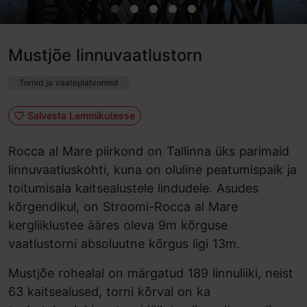
Mustjõe linnuvaatlustorn
Tornid ja vaateplatvormid
Salvesta Lemmikutesse
Rocca al Mare piirkond on Tallinna üks parimaid
linnuvaatluskohti, kuna on oluline peatumispaik ja
toitumisala kaitsealustele lindudele. Asudes
kõrgendikul, on Stroomi-Rocca al Mare
kergliiklustee ääres oleva 9m kõrguse
vaatlustorni absoluutne kõrgus ligi 13m.
Mustjõe rohealal on märgatud 189 linnuliiki, neist
63 kaitsealused, torni kõrval on ka