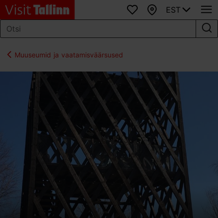
EST
Lemmikud
Kaart
Muuseumid ja vaatamisväärsused