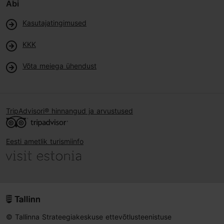
Abi
Kasutajatingimused
KKK
Võta meiega ühendust
TripAdvisori® hinnangud ja arvustused
Eesti ametlik turismiinfo
© Tallinna Strateegiakeskuse ettevõtlusteenistuse