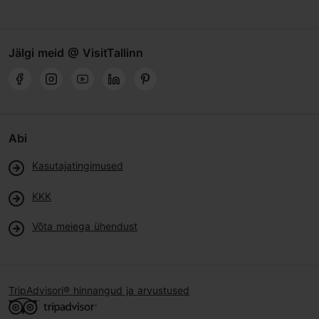
Jälgi meid @ VisitTallinn
Abi
Kasutajatingimused
KKK
Võta meiega ühendust
TripAdvisori® hinnangud ja arvustused