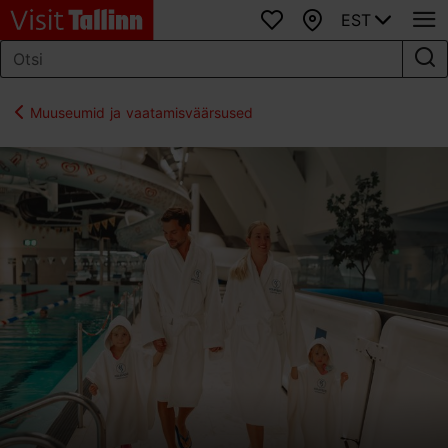
EST
Lemmikud
Kaart
Muuseumid ja vaatamisväärsused