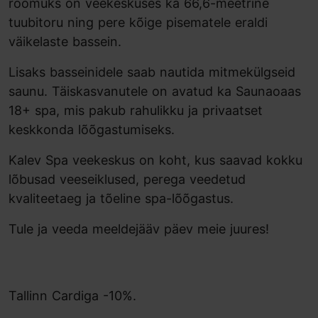
rõõmuks on veekeskuses ka 66,6-meetrine
tuubitoru ning pere kõige pisematele eraldi
väikelaste bassein.
Lisaks basseinidele saab nautida mitmekülgseid
saunu. Täiskasvanutele on avatud ka Saunaoaas
18+ spa, mis pakub rahulikku ja privaatset
keskkonda lõõgastumiseks.
Kalev Spa veekeskus on koht, kus saavad kokku
lõbusad veeseiklused, perega veedetud
kvaliteetaeg ja tõeline spa-lõõgastus.
Tule ja veeda meeldejääv päev meie juures!
Tallinn Cardiga -10%.