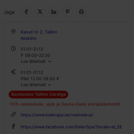
Jaga
Kanuti tn 2, Tallinn
Kesklinn
01.01–31.12
P 08:00–22:30
Loe lähemalt
P 08:00–22:30
E – R 06:30–22:30
01.01–31.12
Pilet 12.00-28.00 €
20.06–01.09
Loe lähemalt
Õpilase pilet 6.80-23.00 €
E-P 08:00–22:00
Perepilet 68.00-83.00 €
Soodustus Tallinn Cardiga
20.06–01.09
-10% veekeskuse, ujula ja Sauna-Oaasi korrapääsmetelt
Pilet 12.00-28.00 €
https://www.kalevspa.ee/veekeskus/
Õpilase pilet 6.80-23.00 €
Perepilet 68.00-83.00 €
https://www.facebook.com/KalevSpa/?locale=et_EE