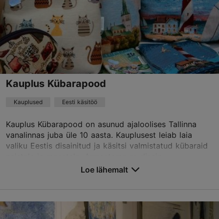
jaan.parn@gmail.com
+372 504 6113
Kauplus Kübarapood
Kauplused
Eesti käsitöö
Kauplus Kübarapood on asunud ajaloolises Tallinna
vanalinnas juba üle 10 aasta. Kauplusest leiab laia
valiku Eestis disainitud ja käsitsi valmistatud kübaraid
naistele ja meestele. Armastame re-disain...
Loe lähemalt
Salvesta Lemmikutesse
Nunne tn 11, Tallinn