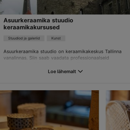
+372 5356 9100
Asuurkeraamika stuudio
keraamikakursused
Stuudiod ja galeriid
Kunst
Asuurkeraamika stuudio on keraamikakeskus Tallinna
vanalinnas. Siin saab vaadata professionaalseid
keraamikuid töötamas, osta ja tellida nende
valmistatud eksklusiivset keraamikat, osaleda
Loe lähemalt
regulaarset...
Salvesta Lemmikutesse
Kooli tn 7, Tallinn
Vanalinn
01.01–31.12