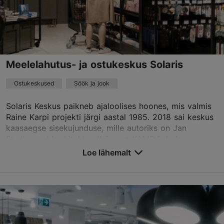
info@toretoit.ee
+372 5344 5004
Broneeri
Meelelahutus- ja ostukeskus Solaris
Ostukeskused
Söök ja jook
Solaris Keskus paikneb ajaloolises hoones, mis valmis
Raine Karpi projekti järgi aastal 1985. 2018 sai keskus
kaasaegse sisekujunduse, mille autoriks on Jan
Skolimowski arhitektuuribüroost KAMP.Solari...
Loe lähemalt
Salvesta Lemmikutesse
Rävala pst 12, Tallinn
Kesklinn