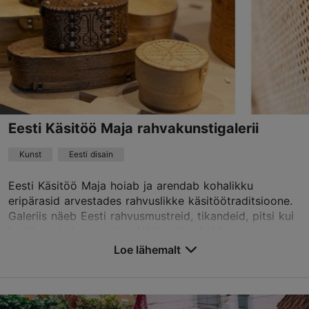
E – R 11:00–18:00
Loe lähemalt
L 11:00–15:00
asuurkeraamika@gmail.com
+372 6464096
Eesti Käsitöö Maja rahvakunstigalerii
Kunst
Eesti disain
Eesti Käsitöö Maja hoiab ja arendab kohalikku
eripärasid arvestades rahvuslikke käsitöötraditsioone.
Galeriis näeb Eesti rahvusmustreid, tikandeid, pitsi kui
ka klaasi ja keraamikat. Näitused vahelduv...
Loe lähemalt
Salvesta Lemmikutesse