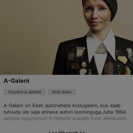
01.01–31.12
T – R 12:00–19:00
Loe lähemalt
L – P 12:00–16:00
info@guild.ee
+372 633 2335
TripAdvisor Traveler hinnang
põhineb
34 hinnangul
Loe rohkem arvustusi TripAdvisorist
A-Galerii
Stuudiod ja galeriid
Eesti disain
A-Galerii on Eesti autoriehete kodugalerii, kus saab
tutvuda üle saja erineva autori loominguga.Juba 1994.
aastast tegutsenud A-Galeriis avaneb Eesti ehtekunsti
lugu läbi erinevate generatsioonide, vo...