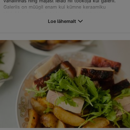
vanalinnas ning majast leiad nii töökoja kui galerii.
Galeriis on müügil enam kui kümne keraamiku
töid. Meie keraamikute loomingust leiab tasse,
taldrikuid,...
Loe lähemalt
Salvesta Lemmikutesse
Vene tn 6/1, Tallinn
Vanalinn
01.01–31.12
E-P 11:00–18:00
Loe lähemalt
MHKeraamikakoda@gmail.com
+372 644 0236
TripAdvisor Traveler hinnang