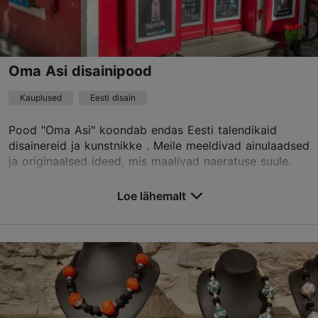
Oma Asi disainipood
Kauplused
Eesti disain
Pood "Oma Asi" koondab endas Eesti talendikaid
disainereid ja kunstnikke . Meile meeldivad ainulaadsed
ja originaalsed ideed, mis maalivad naeratuse suule.
Kõigile meeldivad veidi teistsugused või väi...
Loe lähemalt
Salvesta Lemmikutesse
Saiakang 4, Tallinn
Vanalinn
01.01–31.12
E – P 10:00–19:00