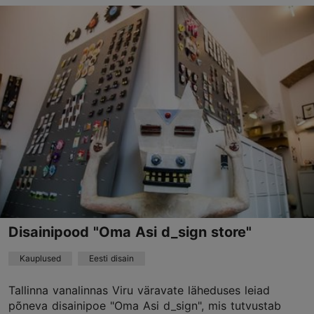
Vene tn 6/1, Tallinn
Vanalinn
01.01–31.12
E-P 10:00–18:00
Loe lähemalt
anneli@glassjazz.ee
+372 5373 9090
Disainipood "Oma Asi d_sign store"
Kauplused
Eesti disain
Tallinna vanalinnas Viru väravate läheduses leiad
põneva disainipoe "Oma Asi d_sign", mis tutvustab