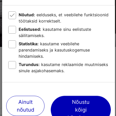
01.01–31.12
Tasuta
Nõutud:
eelduseks, et veebilehe funktsioonid
töötaksid korrektselt.
kadri@siirup.eu
Eelistused:
kasutame sinu eelistuste
+372 509 0812
säilitamiseks.
Statistika:
kasutame veebilehe
parendamiseks ja kasutuskogemuse
ZIZI Disain linatoodete pood
hindamiseks.
Kauplused
Eesti disain
Turundus:
kasutame reklaamide muutmiseks
sinule asjakohasemaks.
Kas teadsid, et lina on peetud eestimaalaste kullaks?
Linane kangas on eestalste poolt hinnatud materjal
aastasadu, kangast valmistatakse nii rõivaid,
sealhulgas rahvariideid, kui ka praktilisi koduta...
Loe lähemalt
Salvesta Lemmikutesse
Ainult
Nõustu
nõutud
kõigi