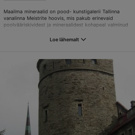
Maailma mineraalid on pood- kunstigalerii Tallinna
vanalinna Meistrite hoovis, mis pakub erinevaid
poolvääriskividest ja mineraalidest kohapeal valminud
ehteid ja kauneid eritehnikates valminud maale....
Loe lähemalt
Salvesta Lemmikutesse
Vene tn 6, Tallinn
Vanalinn
01.01–31.12
E-P 10:00–18:00
Loe lähemalt
01.01–31.12
Tasuta
jaan.parn@gmail.com