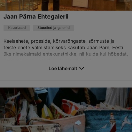
Jaan Pärna Ehtegalerii
Kauplused
Stuudiod ja galeriid
Kaelaehete, prosside, kõrvarõngaste, sõrmuste ja
teiste ehete valmistamiseks kasutab Jaan Pärn, Eesti
üks nimekaimaid ehtekunstnikke, nii kulda kui hõbedat,
värvikaid poolvääriskive ja hinnalisi kalli...
Loe lähemalt
Salvesta Lemmikutesse
Vene tn 6/2, Tallinn
Vanalinn
01.01–31.12
E-P 11:00–17:00
Loe lähemalt