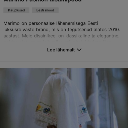
Loe rohkem arvustusi TripAdvisorist
Kauplused
Eesti mood
Marimo on personaalse lähenemisega Eesti
luksusrõivaste bränd, mis on tegutsenud alates 2010.
aastast. Meie disainikeel on klassikaline ja elegantne,
hoides alati naise isikupära esikohal. Marimo järg...
Loe lähemalt
Salvesta Lemmikutesse
Väike-Karja tn 5, Tallinn
Vanalinn
01.01–31.12
T 11:00–17:00
Loe lähemalt
N 11:00–17:00
info@marimofashion.com
+372 522 6642