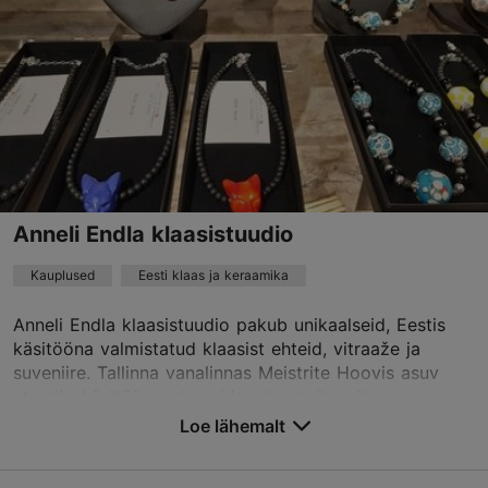
Loe lähemalt
kirkke@omaasi.com
+372 5650 0792
TripAdvisor Traveler hinnang
põhineb
19 hinnangul
Loe rohkem arvustusi TripAdvisorist
Anneli Endla klaasistuudio
Kauplused
Eesti klaas ja keraamika
Anneli Endla klaasistuudio pakub unikaalseid, Eestis
käsitööna valmistatud klaasist ehteid, vitraaže ja
suveniire. Tallinna vanalinnas Meistrite Hoovis asuv
stuudio-käsitööpood on ideaalne paik neile,...
Loe lähemalt
Salvesta Lemmikutesse