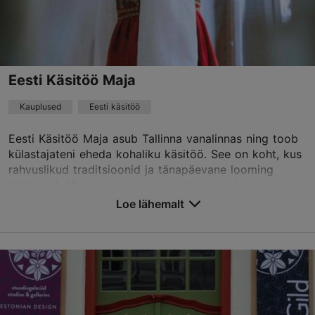
Eesti Käsitöö Maja
Kauplused
Eesti käsitöö
Eesti Käsitöö Maja asub Tallinna vanalinnas ning toob
külastajateni eheda kohaliku käsitöö. See on koht, kus
rahvuslikud traditsioonid ja tänapäevane looming
kohtuvad. Meie jaoks ei ole käsitöö pelgal...
Loe lähemalt
Salvesta Lemmikutesse
Pühavaimu tn 7, Tallinn
Vanalinn
01.05–31.12