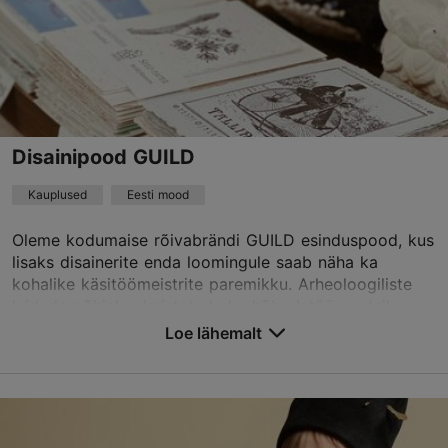
Disainipood GUILD
Kauplused
Eesti mood
Oleme kodumaise rõivabrändi GUILD esinduspood, kus
lisaks disainerite enda loomingule saab näha ka
kohalike käsitöömeistrite paremikku. Arheoloogiliste
leidude põhjal valmistatud ehe hõbedatöö, metsik...
Loe lähemalt
Salvesta Lemmikutesse
Vaimu tn 4, Tallinn
Vanalinn