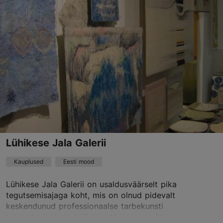
Vanalinn
01.01–31.12
E-P 11:00–18:00
Loe lähemalt
marjevihula1@gmail.com
+372 515 5029
Lühikese Jala Galerii
Kauplused
Eesti mood
Lühikese Jala Galerii on usaldusväärselt pika
tegutsemisajaga koht, mis on olnud pidevalt
keskendunud professionaalse tarbekunsti
tutvustamisele ja müügile. Uuenevas väljapanekus on