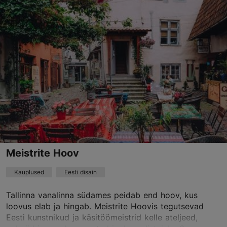
Pühavaimu tn 7, Tallinn
Vanalinn
01.01–31.12
E – L 10:00–18:00
Loe lähemalt
01.01–31.12
Tasuta
info@folkart.ee
+372 5187812
Meistrite Hoov
TripAdvisor Traveler hinnang
põhineb
7 hinnangul
Kauplused
Eesti disain
Loe rohkem arvustusi TripAdvisorist
Tallinna vanalinna südames peidab end hoov, kus
loovus elab ja hingab. Meistrite Hoovis tegutsevad
Eesti kunstnikud ja käsitöömeistrid kelle ateljeed,