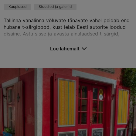
põhineb
2 hinnangul
Kauplused
Stuudiod ja galeriid
Loe rohkem arvustusi TripAdvisorist
Tallinna vanalinna võluvate tänavate vahel peidab end
hubane t-särgipood, kust leiab Eesti autorite loodud
disaine. Astu sisse ja avasta ainulaadsed t-särgid,
pusad, mütsid, kaardid ja märgid, mis too...
Loe lähemalt
Salvesta Lemmikutesse
Pikk jalg 7, Tallinn
Vanalinn
31.12–01.01
E – L 11:00–18:00
Loe lähemalt
P 11:00–17:00
info@shirtshop.ee
+372 53285285