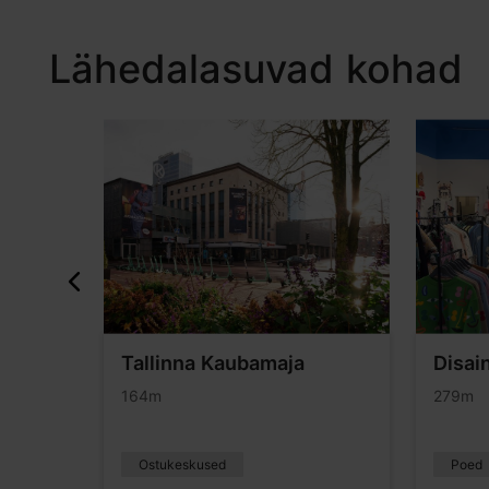
Lähedalasuvad kohad
Tallinna Kaubamaja
Disai
ken
164m
279m
Ostukeskused
Poed