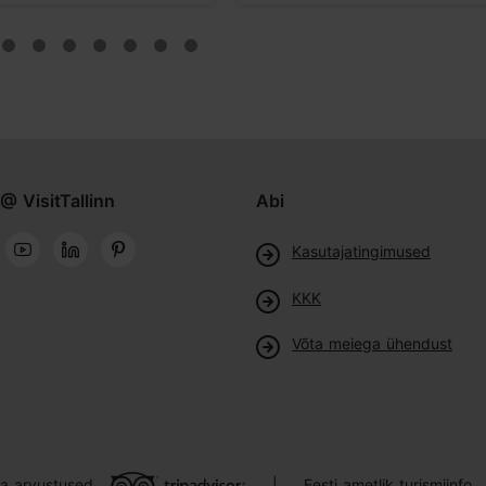
@ VisitTallinn
Abi
Kasutajatingimused
KKK
Võta meiega ühendust
ja arvustused
Eesti ametlik turismiinfo
|