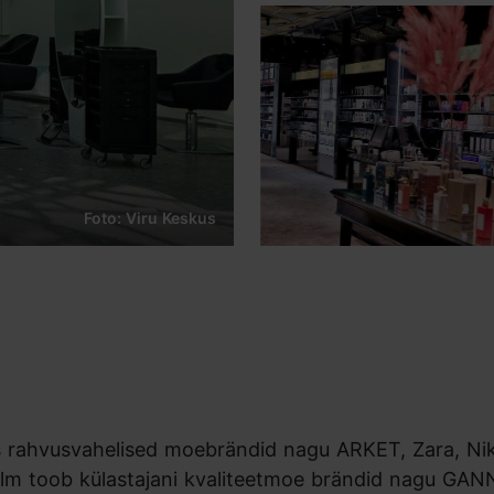
Foto: Viru Keskus
s rahvusvahelised moebrändid nagu ARKET, Zara, Nik
lm toob külastajani kvaliteetmoe brändid nagu GAN