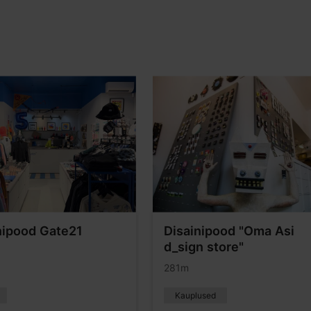
nipood Gate21
Disainipood "Oma Asi
d_sign store"
281m
Kauplused