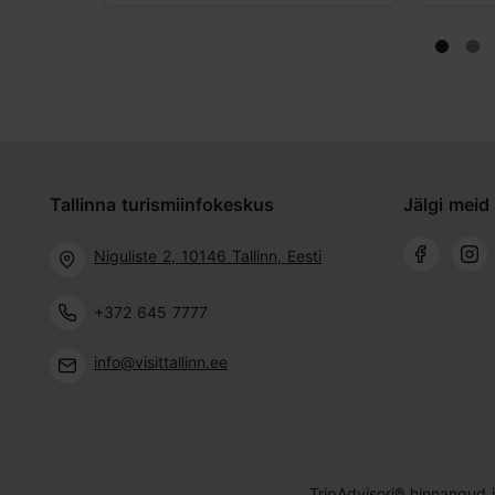
Tallinna turismiinfokeskus
Jälgi meid 
Niguliste 2, 10146 Tallinn, Eesti
+372 645 7777
info@visittallinn.ee
TripAdvisori® hinnangud 