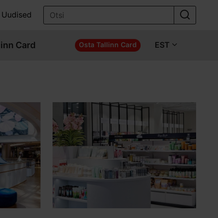
Uudised
linn Card
EST
Osta Tallinn Card