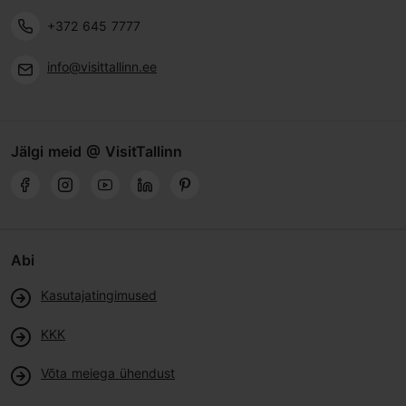
+372 645 7777
info@visittallinn.ee
Jälgi meid @ VisitTallinn
Abi
Kasutajatingimused
KKK
Võta meiega ühendust