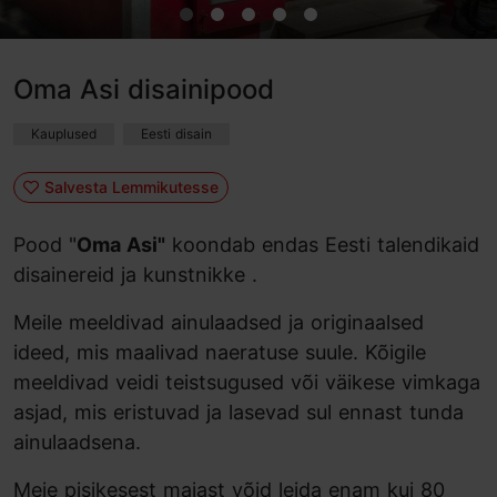
Oma Asi disainipood
Kauplused
Eesti disain
Salvesta Lemmikutesse
Pood "
Oma Asi"
koondab endas Eesti talendikaid
disainereid ja kunstnikke .
Meile meeldivad ainulaadsed ja originaalsed
ideed, mis maalivad naeratuse suule. Kõigile
meeldivad veidi teistsugused või väikese vimkaga
asjad, mis eristuvad ja lasevad sul ennast tunda
ainulaadsena.
Meie pisikesest majast võid leida enam kui 80