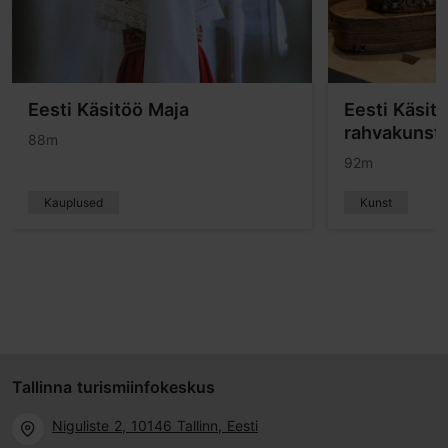
Eesti Käsitöö Maja
Eesti Käsit
rahvakunstig
88m
92m
Kauplused
Kunst
Tallinna turismiinfokeskus
Niguliste 2, 10146 Tallinn, Eesti