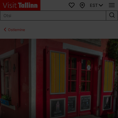
EST
Lemmikud
Kaart
Ostlemine