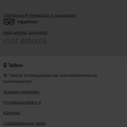
TripAdvisori® hinnangud ja arvustused
Eesti ametlik turismiinfo
© Tallinna Strateegiakeskuse ettevõtlusteenistuse
turismiosakond
Küpsiste eelistused
Privaatsuspoliitika
Küpsised
Ligipääsetavuse teatis