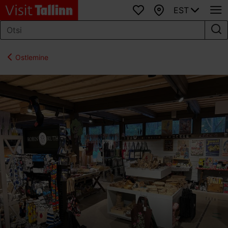
EST
Lemmikud
Kaart
Ostlemine