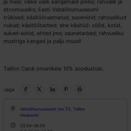
ja mesi; väike valik kangemaid jooke; rahvalik ja
etnomuusika; Eesti Vabaõhumuuseumi
trükised; käsitööraamatud; suveniirid; rahvuslikud
nukud; käsitöötarbed; ehe käsitöö: vööd, kotid,
sukad-sokid, ehted jms; saunatarbed; rahvusliku
mustriga kangad ja palju muud!
Tallinn Cardi omanikele 10% soodustust.
Jaga
Vabaõhumuuseumi tee T3, Tallinn
Haabersti
23.04–28.09