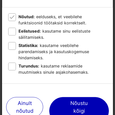
Nõutud:
Nõutud:
eelduseks, et veebilehe
eelduseks, et veebilehe
funktsioonid töötaksid korrektselt.
funktsioonid töötaksid korrektselt.
Eelistused:
Eelistused:
kasutame sinu eelistuste
kasutame sinu eelistuste
säilitamiseks.
säilitamiseks.
Statistika:
Statistika:
kasutame veebilehe
kasutame veebilehe
parendamiseks ja kasutuskogemuse
parendamiseks ja kasutuskogemuse
hindamiseks.
hindamiseks.
Turundus:
Turundus:
kasutame reklaamide
kasutame reklaamide
muutmiseks sinule asjakohasemaks.
muutmiseks sinule asjakohasemaks.
Lähedalasuvad kohad
Ainult
Ainult
Nõustu
Nõustu
nõutud
nõutud
kõigi
kõigi