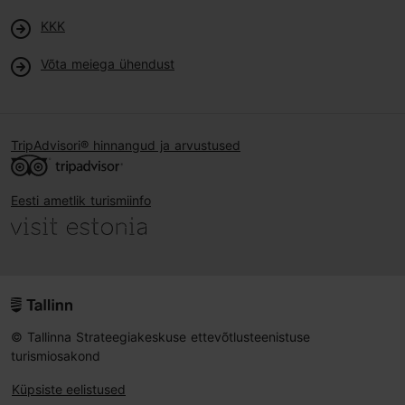
KKK
Võta meiega ühendust
TripAdvisori® hinnangud ja arvustused
Eesti ametlik turismiinfo
© Tallinna Strateegiakeskuse ettevõtlusteenistuse
turismiosakond
Küpsiste eelistused