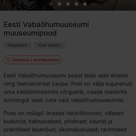
Eesti Vabaõhumuuseumi
muuseumipood
Kauplused
Eesti käsitöö
Salvesta Lemmikutesse
Eesti Vabaõhumuuseumi poest leiab alati ehedat
ning teemakohast kaupa. Poel on välja kujunenud
oma käsitöömeistrite võrgustik, osade meistrite
loomingut saab osta vaid vabaõhumuuseumist.
Poes on müügil: linased tekstiilitooted, villased
kudumid, kaltsuvaibad, pitslinad; kaunid ja
praktilised lauanõud; ökomaiustused; ravimteed