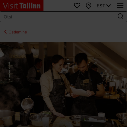
EST
Lemmikud
Kaart
Ostlemine