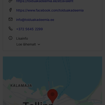
https://toiduakadeemia.ee/et/avaleht
https://www.facebook.com/toiduakadeemia
info@toiduakadeemia.ee
+372 5645 2299
Lisainfo
Loe lähemalt
Gruppide toitlustamine: Jah
WiFi