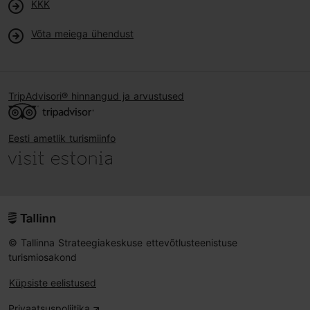
KKK
Võta meiega ühendust
TripAdvisori® hinnangud ja arvustused
Eesti ametlik turismiinfo
© Tallinna Strateegiakeskuse ettevõtlusteenistuse
turismiosakond
Küpsiste eelistused
Privaatsuspoliitika