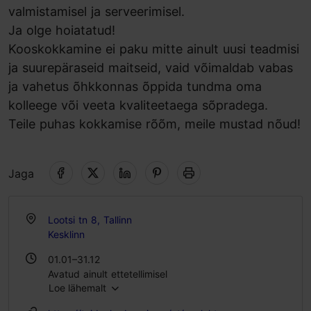
valmistamisel ja serveerimisel.
Ja olge hoiatatud!
Kooskokkamine ei paku mitte ainult uusi teadmisi
ja suurepäraseid maitseid, vaid võimaldab vabas
ja vahetus õhkkonnas õppida tundma oma
kolleege või veeta kvaliteetaega sõpradega.
Teile puhas kokkamise rõõm, meile mustad nõud!
Jaga
Lootsi tn 8, Tallinn
Kesklinn
01.01–31.12
Avatud ainult ettetellimisel
Loe lähemalt