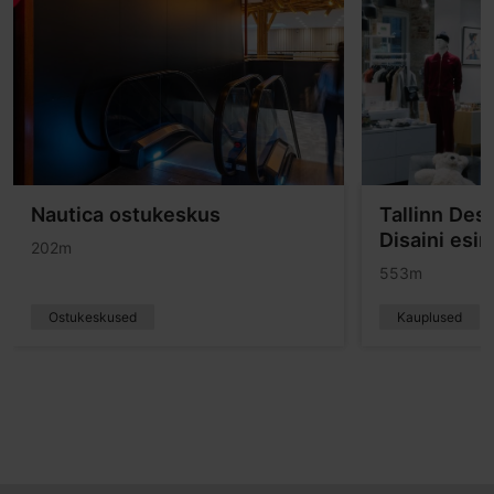
Nautica ostukeskus
Tallinn Des
Disaini esi
202m
553m
Ostukeskused
Kauplused