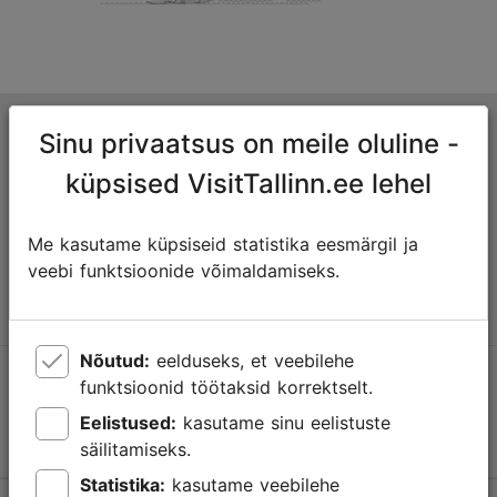
Tallinna turismiinfokeskus
Sinu privaatsus on meile oluline -
Niguliste 2, 10146 Tallinn, Eesti
küpsised VisitTallinn.ee lehel
+372 645 7777
Me kasutame küpsiseid statistika eesmärgil ja
veebi funktsioonide võimaldamiseks.
info@visittallinn.ee
Nõutud:
eelduseks, et veebilehe
Jälgi meid @ VisitTallinn
funktsioonid töötaksid korrektselt.
Eelistused:
kasutame sinu eelistuste
säilitamiseks.
Statistika:
kasutame veebilehe