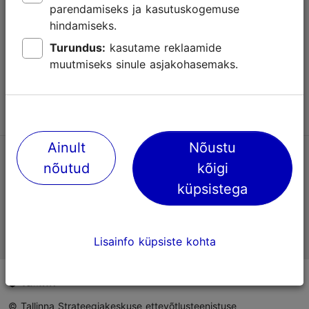
parendamiseks ja kasutuskogemuse
Abi
hindamiseks.
Kasutajatingimused
Turundus:
kasutame reklaamide
muutmiseks sinule asjakohasemaks.
KKK
Võta meiega ühendust
Ainult
Nõustu
TripAdvisori® hinnangud ja arvustused
nõutud
kõigi
küpsistega
Eesti ametlik turismiinfo
Lisainfo küpsiste kohta
© Tallinna Strateegiakeskuse ettevõtlusteenistuse