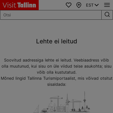
EST
Lemmikud
Kaart
Lehte ei leitud
Soovitud aadressiga lehte ei leitud. Veebiaadress võib
olla muutunud, kui sisu on üle viidud teise asukohta; sisu
võib olla kustutatud.
Mõned lingid Tallinna Turismiportaalist, mis võivad otsitut
sisaldada: