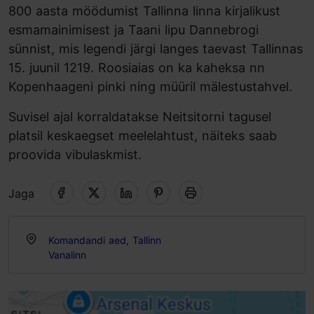
800 aasta möödumist Tallinna linna kirjalikust
esmamainimisest ja Taani lipu Dannebrogi
sünnist, mis legendi järgi langes taevast Tallinnas
15. juunil 1219. Roosiaias on ka kaheksa nn
Kopenhaageni pinki ning müüril mälestustahvel.
Suvisel ajal korraldatakse Neitsitorni tagusel
platsil keskaegset meelelahtust, näiteks saab
proovida vibulaskmist.
Jaga
Komandandi aed, Tallinn
Vanalinn