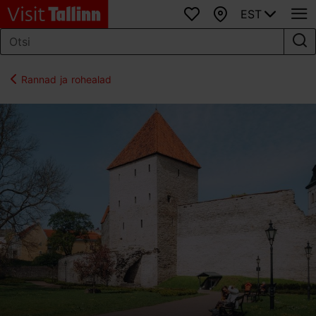
EST
Lemmikud
Kaart
Rannad ja rohealad