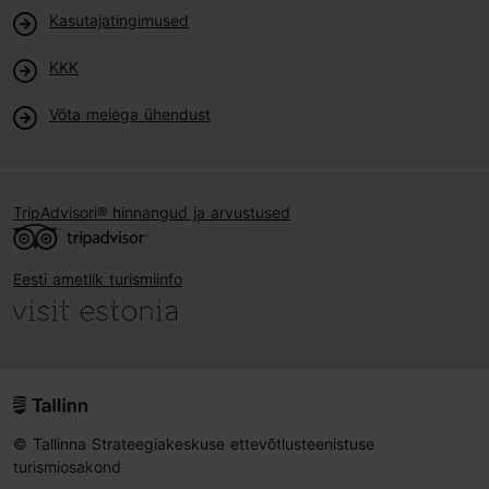
Kasutajatingimused
KKK
Võta meiega ühendust
TripAdvisori® hinnangud ja arvustused
Eesti ametlik turismiinfo
© Tallinna Strateegiakeskuse ettevõtlusteenistuse
turismiosakond