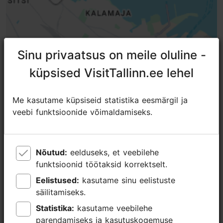
Sinu privaatsus on meile oluline -
Sinu privaatsus on meile oluline -
küpsised VisitTallinn.ee lehel
küpsised VisitTallinn.ee lehel
Me kasutame küpsiseid statistika eesmärgil ja
Me kasutame küpsiseid statistika eesmärgil ja
veebi funktsioonide võimaldamiseks.
veebi funktsioonide võimaldamiseks.
Nõutud:
Nõutud:
eelduseks, et veebilehe
eelduseks, et veebilehe
funktsioonid töötaksid korrektselt.
funktsioonid töötaksid korrektselt.
Eelistused:
Eelistused:
kasutame sinu eelistuste
kasutame sinu eelistuste
säilitamiseks.
säilitamiseks.
Statistika:
Statistika:
kasutame veebilehe
kasutame veebilehe
Lähedalasuvad kohad
parendamiseks ja kasutuskogemuse
parendamiseks ja kasutuskogemuse