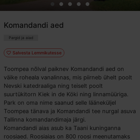
Komandandi aed
Pargid ja aiad
Salvesta Lemmikutesse
Toompea nõlval paiknev Komandandi aed on
väike roheala vanalinnas, mis piirneb ühelt poolt
Nevski katedraaliga ning teiselt poolt
suurtükitorn Kiek in de Köki ning linnamüüriga.
Park on oma nime saanud selle lääneküljel
Toompea tänava ja Komandandi tee nurgal asuva
Tallinna komandandimaja järgi.
Komandandi aias asub ka Taani kuninganna
roosiaed.
Roosiaias on 800 roosi meenutamaks