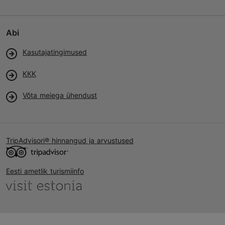
Abi
Kasutajatingimused
KKK
Võta meiega ühendust
TripAdvisori® hinnangud ja arvustused
Eesti ametlik turismiinfo