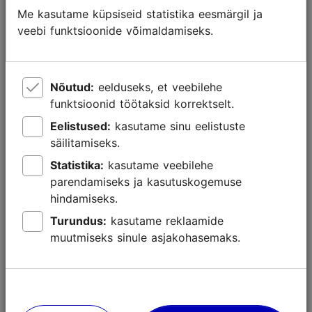
Loe lähemalt
Me kasutame küpsiseid statistika eesmärgil ja
Õues
veebi funktsioonide võimaldamiseks.
Nõutud:
eelduseks, et veebilehe
funktsioonid töötaksid korrektselt.
Eelistused:
kasutame sinu eelistuste
säilitamiseks.
Statistika:
kasutame veebilehe
parendamiseks ja kasutuskogemuse
hindamiseks.
Turundus:
kasutame reklaamide
muutmiseks sinule asjakohasemaks.