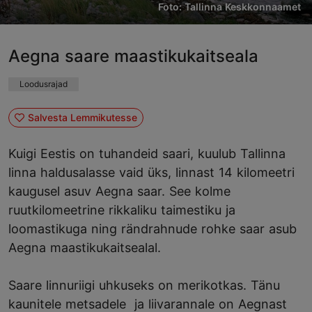
Foto: Tallinna Keskkonnaamet
Aegna saare maastikukaitseala
Loodusrajad
Salvesta Lemmikutesse
Kuigi Eestis on tuhandeid saari, kuulub Tallinna
linna haldusalasse vaid üks, linnast 14 kilomeetri
kaugusel asuv Aegna saar. See kolme
ruutkilomeetrine rikkaliku taimestiku ja
loomastikuga ning rändrahnude rohke saar asub
Aegna maastikukaitsealal.
Saare linnuriigi uhkuseks on merikotkas. Tänu
kaunitele metsadele ja liivarannale on Aegnast