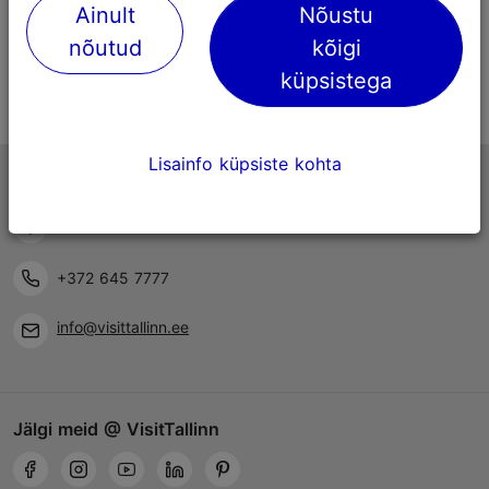
Ainult
Nõustu
nõutud
kõigi
küpsistega
Lisainfo küpsiste kohta
Tallinna turismiinfokeskus
Niguliste 2, 10146 Tallinn, Eesti
+372 645 7777
info@visittallinn.ee
Jälgi meid @ VisitTallinn