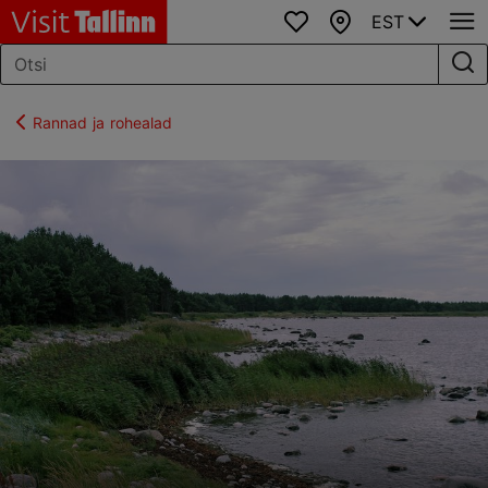
EST
Lemmikud
Kaart
Rannad ja rohealad