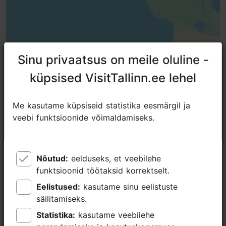
Sinu privaatsus on meile oluline -
Sinu privaatsus on meile oluline -
küpsised VisitTallinn.ee lehel
küpsised VisitTallinn.ee lehel
Me kasutame küpsiseid statistika eesmärgil ja
Me kasutame küpsiseid statistika eesmärgil ja
veebi funktsioonide võimaldamiseks.
veebi funktsioonide võimaldamiseks.
Nõutud:
Nõutud:
eelduseks, et veebilehe
eelduseks, et veebilehe
funktsioonid töötaksid korrektselt.
funktsioonid töötaksid korrektselt.
Eelistused:
Eelistused:
kasutame sinu eelistuste
kasutame sinu eelistuste
säilitamiseks.
säilitamiseks.
Lähedalasuvad kohad
Statistika:
Statistika:
kasutame veebilehe
kasutame veebilehe