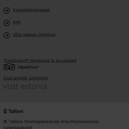
Kasutajatingimused
KKK
Võta meiega ühendust
TripAdvisori® hinnangud ja arvustused
Eesti ametlik turismiinfo
© Tallinna Strateegiakeskuse ettevõtlusteenistuse
turismiosakond