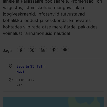
lahele ja Paljassaare poolsaarele. Promenaadil on
valgustus, istumiskohad, mänguväljak ja
joogiveekraanid. Infotahvlid tutvustavad
kohalikku loodust ja keskkonda. Erinevates
kohtades viib rada otse mere äärde, pakkudes
võimalust rannamõnusid nautida!
Jaga
Sepa tn 35, Tallinn
Kopli
01.01–31.12
24h