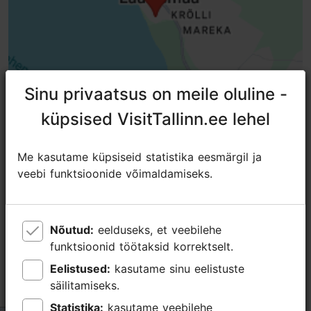
Sinu privaatsus on meile oluline -
Sinu privaatsus on meile oluline -
küpsised VisitTallinn.ee lehel
küpsised VisitTallinn.ee lehel
Me kasutame küpsiseid statistika eesmärgil ja
Me kasutame küpsiseid statistika eesmärgil ja
TripAdvisori® hinnangud ja
veebi funktsioonide võimaldamiseks.
veebi funktsioonide võimaldamiseks.
arvustused
tripadvisor rating 4.2 of 5
Nõutud:
Nõutud:
eelduseks, et veebilehe
eelduseks, et veebilehe
funktsioonid töötaksid korrektselt.
funktsioonid töötaksid korrektselt.
põhineb
921 hinnangul
Eelistused:
Eelistused:
kasutame sinu eelistuste
kasutame sinu eelistuste
säilitamiseks.
säilitamiseks.
Really bad service in the lobby cafeteria
Statistika:
Statistika:
kasutame veebilehe
kasutame veebilehe