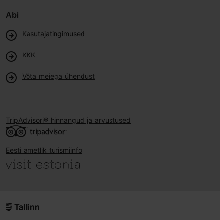
Abi
Kasutajatingimused
KKK
Võta meiega ühendust
TripAdvisori® hinnangud ja arvustused
Eesti ametlik turismiinfo