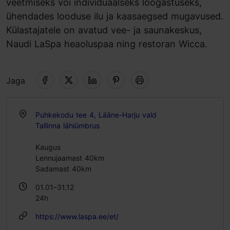
veetmiseks või individuaalseks lõõgastuseks,
ühendades looduse ilu ja kaasaegsed mugavused.
Külastajatele on avatud vee- ja saunakeskus,
Naudi LaSpa heaoluspaa ning restoran Wicca.
Jaga
Puhkekodu tee 4, Lääne-Harju vald
Tallinna lähiümbrus
Kaugus
Lennujaamast 40km
Sadamast 40km
01.01–31.12
24h
https://www.laspa.ee/et/