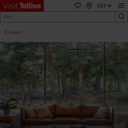
EST
Lemmikud
Kaart
Spaad