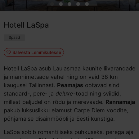
Hotell LaSpa
Spaad
Salvesta Lemmikutesse
Hotell LaSpa asub Laulasmaa kaunite liivarandade
ja männimetsade vahel ning on vaid 38 km
kaugusel Tallinnast.
Peamajas
ootavad sind
standard-, pere- ja
deluxe
-toad ning sviidid,
millest paljudel on rõdu ja merevaade.
Rannamaja
pakub luksuslikku elamust Carpe Diem voodite,
põhjamaise disainmööbli ja Eesti kunstiga.
LaSpa sobib romantiliseks puhkuseks, perega aja