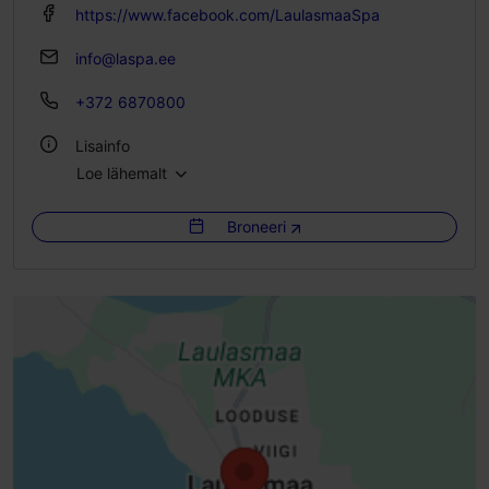
https://www.facebook.com/LaulasmaaSpa
info@laspa.ee
+372 6870800
Lisainfo
Loe lähemalt
Gruppide toitlustamine: Jah
Broneeri
WiFi
Sobilik lemmikloomadele