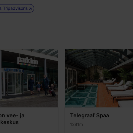
us Tripadvisoris
on vee- ja
Telegraaf Spaa
akeskus
1281m