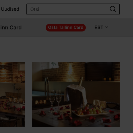
Uudised
linn Card
EST
Osta Tallinn Card