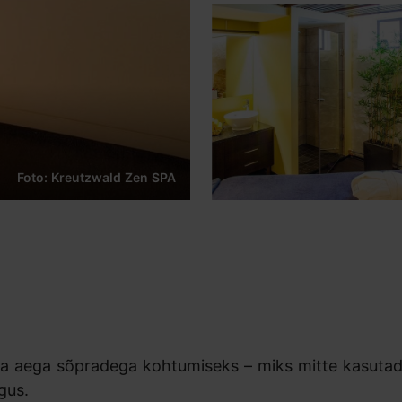
Foto: Kreutzwald Zen SPA
õtta aega sõpradega kohtumiseks – miks mitte kasuta
gus.