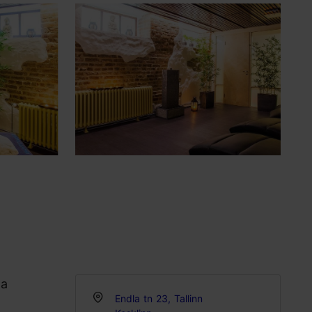
da
Endla tn 23, Tallinn