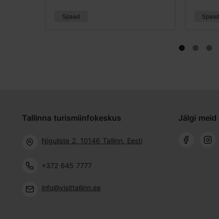
Spaad
Spaa
Tallinna turismiinfokeskus
Jälgi meid 
Niguliste 2, 10146 Tallinn, Eesti
+372 645 7777
info@visittallinn.ee