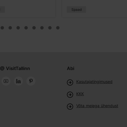
d
Spaad
@ VisitTallinn
Abi
Kasutajatingimused
KKK
Võta meiega ühendust