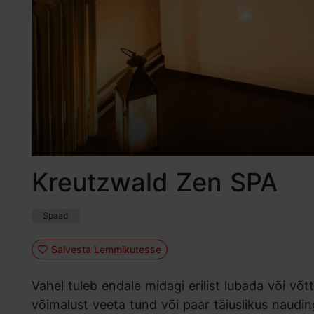
Kreutzwald Zen SPA
Spaad
Salvesta Lemmikutesse
Vahel tuleb endale midagi erilist lubada või v
võimalust veeta tund või paar täiuslikus naudin