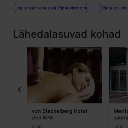
Loe rohkem arvustusi TripAdvisorist
Kirjuta arvust
Lähedalasuvad kohad
d
von Stackelberg Hotel
Merit
Zen SPA
saun
642m
721m