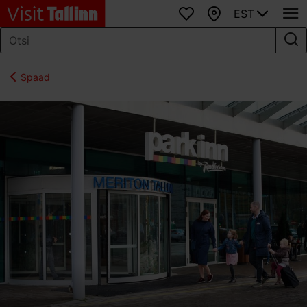
EST
Lemmikud
Kaart
Spaad