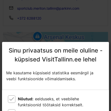
sportclub.meriton.tallinn@parkinn.com
+372 6288120
Sinu privaatsus on meile oluline -
Sinu privaatsus on meile oluline -
küpsised VisitTallinn.ee lehel
küpsised VisitTallinn.ee lehel
Me kasutame küpsiseid statistika eesmärgil ja
Me kasutame küpsiseid statistika eesmärgil ja
veebi funktsioonide võimaldamiseks.
veebi funktsioonide võimaldamiseks.
Nõutud:
Nõutud:
eelduseks, et veebilehe
eelduseks, et veebilehe
funktsioonid töötaksid korrektselt.
funktsioonid töötaksid korrektselt.