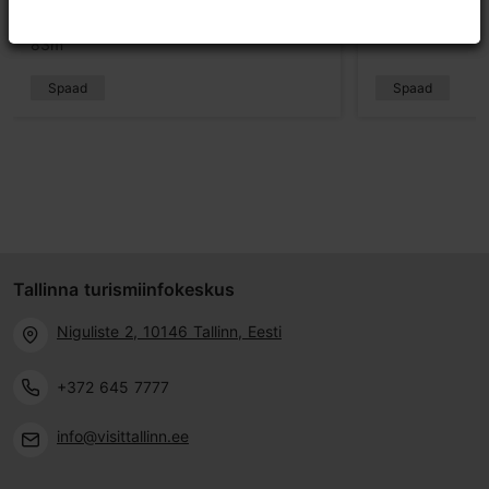
SPA
721m
83m
Spaad
Spaad
Tallinna turismiinfokeskus
Niguliste 2, 10146 Tallinn, Eesti
+372 645 7777
info@visittallinn.ee