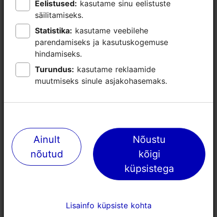
Eelistused:
Eelistused:
kasutame sinu eelistuste
kasutame sinu eelistuste
säilitamiseks.
säilitamiseks.
Statistika:
Statistika:
kasutame veebilehe
kasutame veebilehe
parendamiseks ja kasutuskogemuse
parendamiseks ja kasutuskogemuse
hindamiseks.
hindamiseks.
Lähedalasuvad kohad
Turundus:
Turundus:
kasutame reklaamide
kasutame reklaamide
muutmiseks sinule asjakohasemaks.
muutmiseks sinule asjakohasemaks.
Ainult
Ainult
Nõustu
Nõustu
nõutud
nõutud
kõigi
kõigi
küpsistega
küpsistega
Lisainfo küpsiste kohta
Lisainfo küpsiste kohta
von Stackelberg Hotel Zen
Kreutzwald