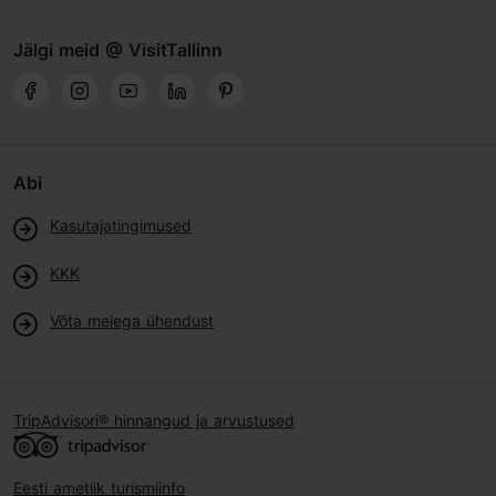
Jälgi meid @ VisitTallinn
Abi
Kasutajatingimused
KKK
Võta meiega ühendust
TripAdvisori® hinnangud ja arvustused
Eesti ametlik turismiinfo