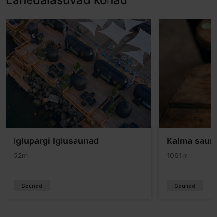
Lähedalasuvad kohad
Iglupargi Iglusaunad
Kalma saun 
52m
1061m
Saunad
Saunad