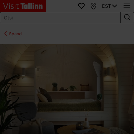
EST
Lemmikud
Kaart
Spaad