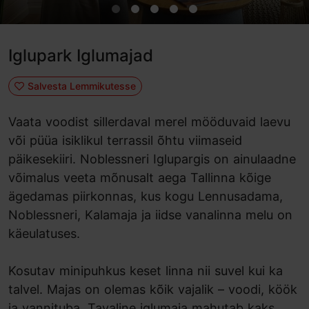
Iglupark Iglumajad
Salvesta Lemmikutesse
Vaata voodist sillerdaval merel mööduvaid laevu
või püüa isiklikul terrassil õhtu viimaseid
päikesekiiri. Noblessneri Iglupargis on ainulaadne
võimalus veeta mõnusalt aega Tallinna kõige
ägedamas piirkonnas, kus kogu Lennusadama,
Noblessneri, Kalamaja ja iidse vanalinna melu on
käeulatuses.
Kosutav minipuhkus keset linna nii suvel kui ka
talvel. Majas on olemas kõik vajalik – voodi, köök
ja vannituba. Tavaline iglumaja mahutab kaks