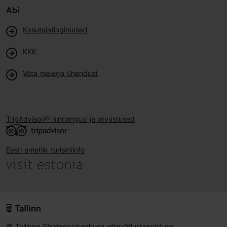
Abi
Kasutajatingimused
KKK
Võta meiega ühendust
TripAdvisori® hinnangud ja arvustused
Eesti ametlik turismiinfo
© Tallinna Strateegiakeskuse ettevõtlusteenistuse