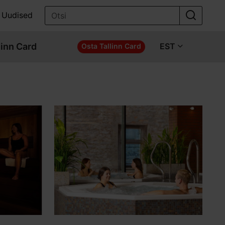
Uudised
linn Card
EST
Osta Tallinn Card