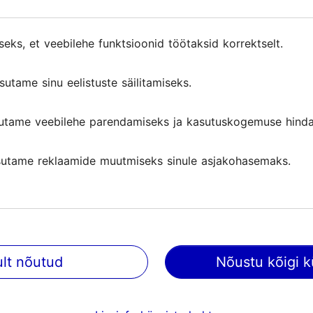
 iluprotseduuride ja hoolduste vahel. Mahe muusika, 
seks, et veebilehe funktsioonid töötaksid korrektselt.
seks, et veebilehe funktsioonid töötaksid korrektselt.
avad sulle maksimaalse heaolu.
sutame sinu eelistuste säilitamiseks.
sutame sinu eelistuste säilitamiseks.
eini ja mullivannidega. Avatud on spaa baar, mille 
ooke.
utame veebilehe parendamiseks ja kasutuskogemuse hinda
utame veebilehe parendamiseks ja kasutuskogemuse hinda
utame reklaamide muutmiseks sinule asjakohasemaks.
utame reklaamide muutmiseks sinule asjakohasemaks.
ult nõutud
ult nõutud
Nõustu kõigi k
Nõustu kõigi k