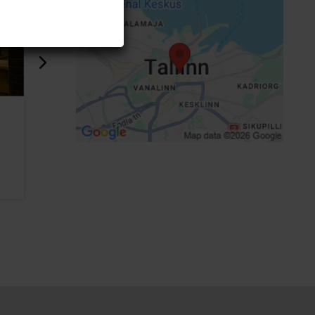
Pürovel Spa & Sport
Eforea Sp
Swissôtel Tallinn hotellis
984m
793m
Spaad
Spaad