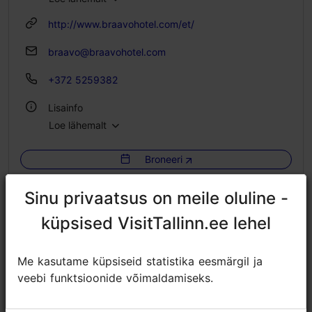
http://www.braavohotel.com/et/
braavo@braavohotel.com
+372 5259382
Lisainfo
Loe lähemalt
WiFi
Broneeri
Sinu privaatsus on meile oluline -
Sinu privaatsus on meile oluline -
küpsised VisitTallinn.ee lehel
küpsised VisitTallinn.ee lehel
Me kasutame küpsiseid statistika eesmärgil ja
Me kasutame küpsiseid statistika eesmärgil ja
veebi funktsioonide võimaldamiseks.
veebi funktsioonide võimaldamiseks.