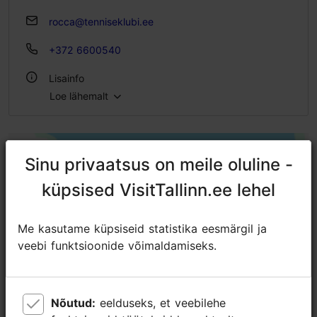
rocca@tenniseklubi.ee
+372 6600540
Lisainfo
Loe lähemalt
WiFi
Õues
Sinu privaatsus on meile oluline -
Sinu privaatsus on meile oluline -
Siseruumis
küpsised VisitTallinn.ee lehel
küpsised VisitTallinn.ee lehel
Me kasutame küpsiseid statistika eesmärgil ja
Me kasutame küpsiseid statistika eesmärgil ja
veebi funktsioonide võimaldamiseks.
veebi funktsioonide võimaldamiseks.
Nõutud:
Nõutud:
eelduseks, et veebilehe
eelduseks, et veebilehe