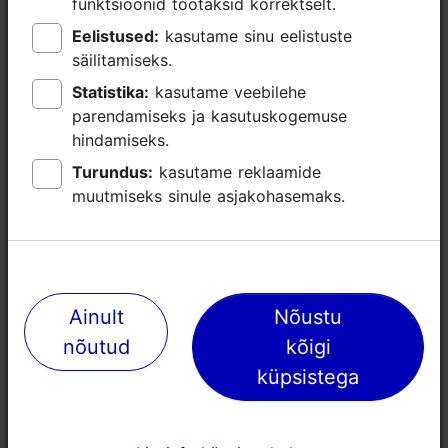
funktsioonid töötaksid korrektselt.
funktsioonid töötaksid korrektselt.
Eelistused:
Eelistused:
kasutame sinu eelistuste
kasutame sinu eelistuste
säilitamiseks.
säilitamiseks.
Statistika:
Statistika:
kasutame veebilehe
kasutame veebilehe
parendamiseks ja kasutuskogemuse
parendamiseks ja kasutuskogemuse
hindamiseks.
hindamiseks.
Turundus:
Turundus:
kasutame reklaamide
kasutame reklaamide
muutmiseks sinule asjakohasemaks.
muutmiseks sinule asjakohasemaks.
Lähedalasuvad kohad
Ainult
Ainult
Nõustu
Nõustu
nõutud
nõutud
kõigi
kõigi
küpsistega
küpsistega