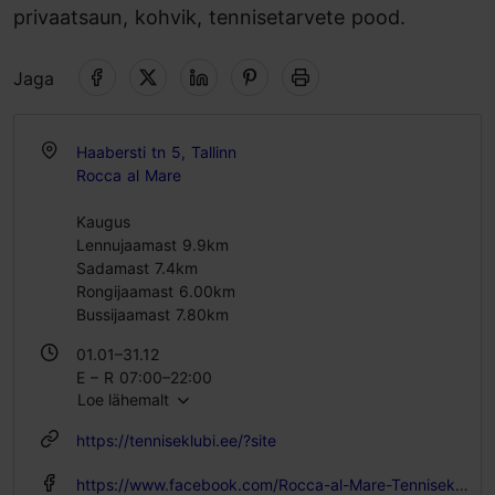
privaatsaun, kohvik, tennisetarvete pood.
Jaga
Haabersti tn 5, Tallinn
Rocca al Mare
Kaugus
Lennujaamast 9.9km
Sadamast 7.4km
Rongijaamast 6.00km
Bussijaamast 7.80km
01.01–31.12
E – R 07:00–22:00
Loe lähemalt
L – P 09:00–21:30
https://tenniseklubi.ee/?site
https://www.facebook.com/Rocca-al-Mare-Tennisekeskus-189011824445080/?_rdr