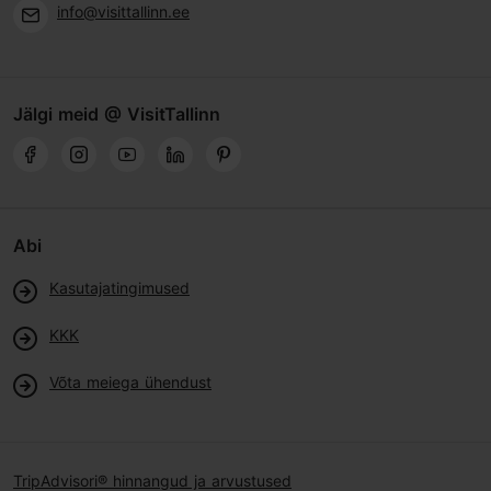
info@visittallinn.ee
Jälgi meid @ VisitTallinn
Abi
Kasutajatingimused
KKK
Võta meiega ühendust
TripAdvisori® hinnangud ja arvustused