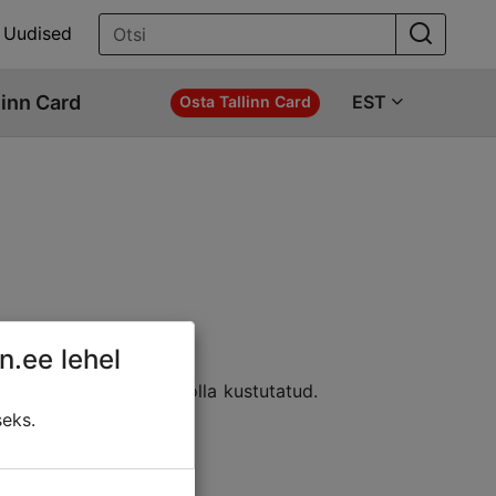
Uudised
linn Card
EST
Osta Tallinn Card
n.ee lehel
e asukohta; sisu võib olla kustutatud.
ldada:
seks.