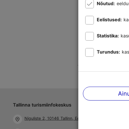
Nõutud:
eeldu
Eelistused:
ka
Statistika:
kas
Turundus:
kas
Ain
Tallinna turismiinfokeskus
Jälgi meid 
Niguliste 2, 10146 Tallinn, Eesti