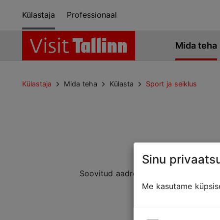
Külastaja
Professionaal
Mida teha
Külastaja
Mida teha
Külasta
Sport ja seiklus
Sinu privaatsu
Soovitud aadressiga lehte ei leitud. 
Mõned
Me kasutame küpsisei