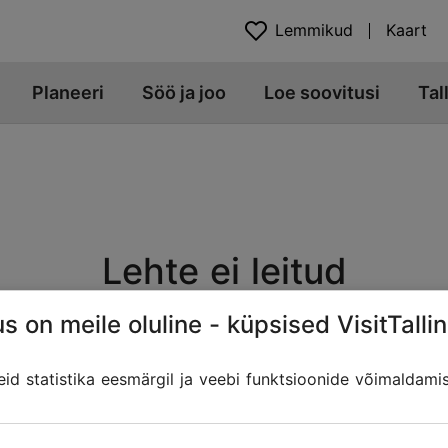
Lemmikud
Kaart
Planeeri
Söö ja joo
Loe soovitusi
Tal
Lehte ei leitud
s on meile oluline - küpsised VisitTallin
Veebiaadress võib olla muutunud, kui sisu on üle viidud teis
 lingid Tallinna Turismiportaalist, mis võivad otsitut sisa
d statistika eesmärgil ja veebi funktsioonide võimaldami