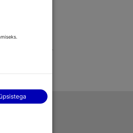
miseks.
üpsistega