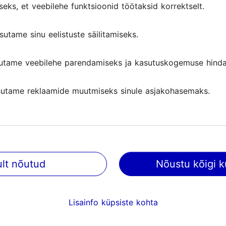
seks, et veebilehe funktsioonid töötaksid korrektselt.
sutame sinu eelistuste säilitamiseks.
utame veebilehe parendamiseks ja kasutuskogemuse hinda
utame reklaamide muutmiseks sinule asjakohasemaks.
ult nõutud
Nõustu kõigi k
@ VisitTallinn
Abi
Lisainfo küpsiste kohta
Kasutajatingimused