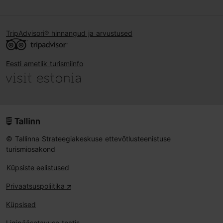
TripAdvisori® hinnangud ja arvustused
Eesti ametlik turismiinfo
© Tallinna Strateegiakeskuse ettevõtlusteenistuse
turismiosakond
Küpsiste eelistused
Privaatsuspoliitika
Küpsised
Ligipääsetavuse teatis