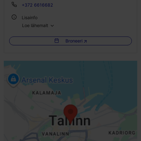
+372 6616682
Lisainfo
Loe lähemalt
Siseruumis
Broneeri