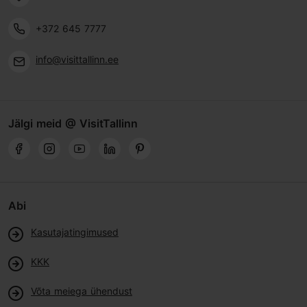
+372 645 7777
info@visittallinn.ee
Jälgi meid @ VisitTallinn
Abi
Kasutajatingimused
KKK
Võta meiega ühendust