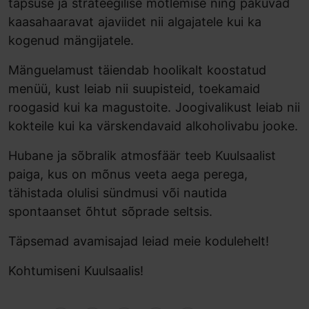
täpsuse ja strateegilise mõtlemise ning pakuvad
kaasahaaravat ajaviidet nii algajatele kui ka
kogenud mängijatele.
Mänguelamust täiendab hoolikalt koostatud
menüü, kust leiab nii suupisteid, toekamaid
roogasid kui ka magustoite. Joogivalikust leiab nii
kokteile kui ka värskendavaid alkoholivabu jooke.
Hubane ja sõbralik atmosfäär teeb Kuulsaalist
paiga, kus on mõnus veeta aega perega,
tähistada olulisi sündmusi või nautida
spontaanset õhtut sõprade seltsis.
Täpsemad avamisajad leiad meie kodulehelt!
Kohtumiseni Kuulsaalis!