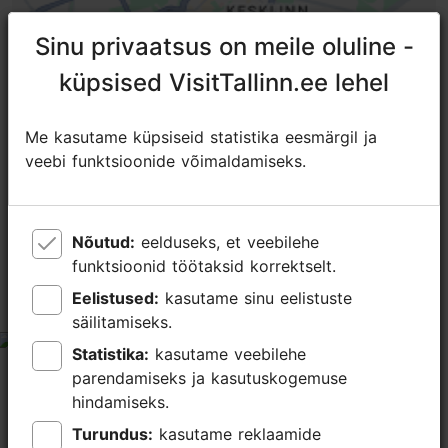
Sinu privaatsus on meile oluline -
Sinu privaatsus on meile oluline -
küpsised VisitTallinn.ee lehel
küpsised VisitTallinn.ee lehel
Me kasutame küpsiseid statistika eesmärgil ja
Me kasutame küpsiseid statistika eesmärgil ja
veebi funktsioonide võimaldamiseks.
veebi funktsioonide võimaldamiseks.
TripAdvisori® hinnangud ja
arvustused
tripadvisor rating 4.2 of 5
põhineb
18 hinnangul
Nõutud:
Nõutud:
eelduseks, et veebilehe
eelduseks, et veebilehe
funktsioonid töötaksid korrektselt.
funktsioonid töötaksid korrektselt.
Eelistused:
Eelistused:
kasutame sinu eelistuste
kasutame sinu eelistuste
Amazing
säilitamiseks.
säilitamiseks.
tripadvisor rating 5 of 5
Statistika:
Statistika:
kasutame veebilehe
kasutame veebilehe
aprill 23, 2026
autor:
Hanna E
parendamiseks ja kasutuskogemuse
parendamiseks ja kasutuskogemuse
hindamiseks.
hindamiseks.
Best bowling experience in my life. Bowling was fun
with friends. Amazing selection of foods and cocktails.
Turundus:
Turundus:
kasutame reklaamide
kasutame reklaamide