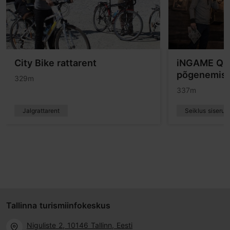
City Bike rattarent
iNGAME Qu
põgenemis
329m
337m
Jalgrattarent
Seiklus siseru
Tallinna turismiinfokeskus
Niguliste 2, 10146 Tallinn, Eesti