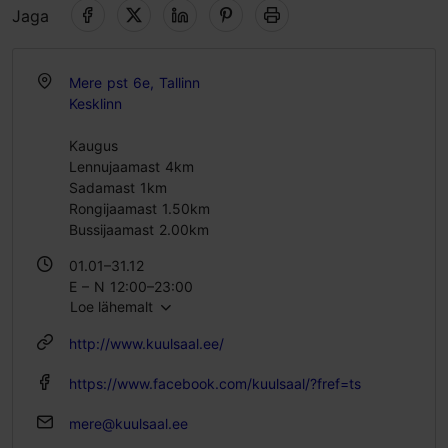
Jaga
Mere pst 6e, Tallinn
Kesklinn
Kaugus
Lennujaamast 4km
Sadamast 1km
Rongijaamast 1.50km
Bussijaamast 2.00km
01.01–31.12
E – N 12:00–23:00
Loe lähemalt
R 12:00–02:00
L 11:00–02:00
http://www.kuulsaal.ee/
P 11:00–23:00
https://www.facebook.com/kuulsaal/?fref=ts
mere@kuulsaal.ee