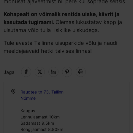
mõnusat ajaveetmist nii pere kui sõprade seltsis.
Kohapealt on võimalik rentida uiske, kiivrit ja
kasutada tugiraami.
Olemas lukustatav kapp ja
uisutama võib tulla isiklike uiskudega.
Tule avasta Tallinna uisuparkide võlu ja naudi
meeldejäävaid hetki talvises linnas!
Jaga
Raudtee tn 73, Tallinn
Nõmme
Kaugus
Lennujaamast 10km
Sadamast 9.5km
Rongijaamast 8.80km