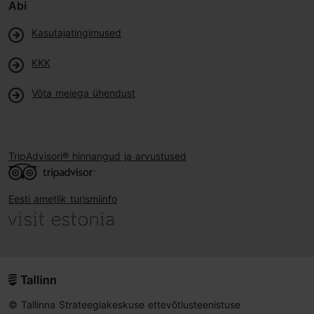
Abi
Kasutajatingimused
KKK
Võta meiega ühendust
TripAdvisori® hinnangud ja arvustused
Eesti ametlik turismiinfo
© Tallinna Strateegiakeskuse ettevõtlusteenistuse