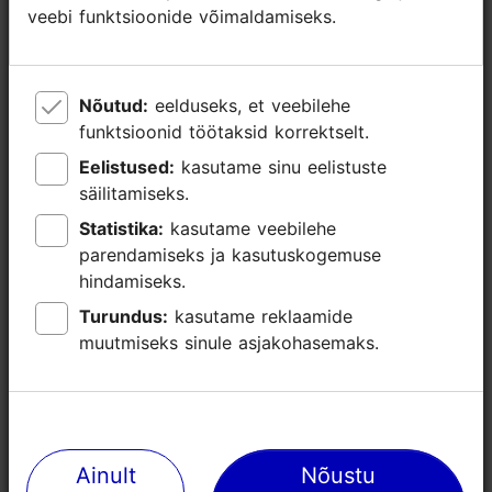
veebi funktsioonide võimaldamiseks.
veebi funktsioonide võimaldamiseks.
Nõutud:
Nõutud:
eelduseks, et veebilehe
eelduseks, et veebilehe
funktsioonid töötaksid korrektselt.
funktsioonid töötaksid korrektselt.
Eelistused:
Eelistused:
kasutame sinu eelistuste
kasutame sinu eelistuste
säilitamiseks.
säilitamiseks.
Statistika:
Statistika:
kasutame veebilehe
kasutame veebilehe
parendamiseks ja kasutuskogemuse
parendamiseks ja kasutuskogemuse
hindamiseks.
hindamiseks.
Turundus:
Turundus:
kasutame reklaamide
kasutame reklaamide
muutmiseks sinule asjakohasemaks.
muutmiseks sinule asjakohasemaks.
Ainult
Ainult
Nõustu
Nõustu
Lähedalasuvad kohad