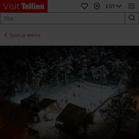
EST
Lemmikud
Kaart
Sport ja seiklus