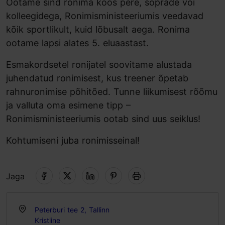
Ootame sind ronima koos pere, sõprade või
kolleegidega, Ronimisministeeriumis veedavad
kõik sportlikult, kuid lõbusalt aega. Ronima
ootame lapsi alates 5. eluaastast.
Esmakordsetel ronijatel soovitame alustada
juhendatud ronimisest, kus treener õpetab
rahnuronimise põhitõed. Tunne liikumisest rõõmu
ja valluta oma esimene tipp –
Ronimisministeeriumis ootab sind uus seiklus!
Kohtumiseni juba ronimisseinal!
Jaga
Peterburi tee 2, Tallinn
Kristiine