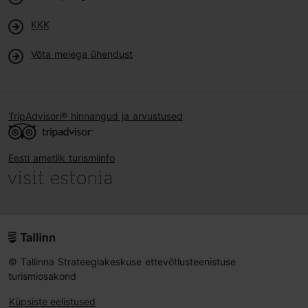
KKK
Võta meiega ühendust
TripAdvisori® hinnangud ja arvustused
Eesti ametlik turismiinfo
© Tallinna Strateegiakeskuse ettevõtlusteenistuse
turismiosakond
Küpsiste eelistused