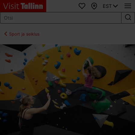
EST
Lemmikud
Kaart
Sport ja seiklus