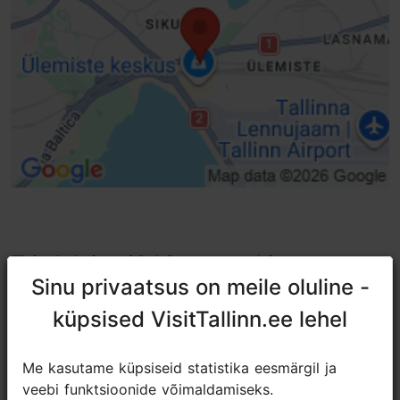
TripAdvisori® hinnangud ja
Sinu privaatsus on meile oluline -
Sinu privaatsus on meile oluline -
arvustused
küpsised VisitTallinn.ee lehel
küpsised VisitTallinn.ee lehel
tripadvisor rating 4.4 of 5
põhineb
11 hinnangul
Me kasutame küpsiseid statistika eesmärgil ja
Me kasutame küpsiseid statistika eesmärgil ja
3 meters is the limit
veebi funktsioonide võimaldamiseks.
veebi funktsioonide võimaldamiseks.