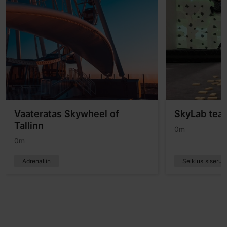
Vaateratas Skywheel of
SkyLab tea
Tallinn
0m
0m
Adrenaliin
Seiklus siseru