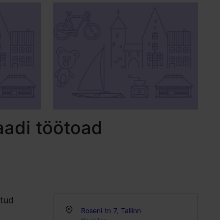
laadi töötoad
atud
Roseni tn 7, Tallinn