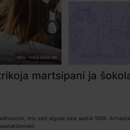
Foto: Orkla Eesti AS
rikoja martsipani ja šoko
ditsioone, mis said alguse juba aastal 1806. Armast
 aastakümneid.