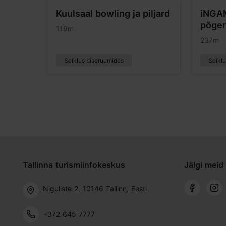
Kuulsaal bowling ja piljard
iNGA
põge
119m
237m
Seiklus siseruumides
Seikl
Tallinna turismiinfokeskus
Jälgi meid 
Niguliste 2, 10146 Tallinn, Eesti
+372 645 7777