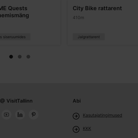
ME Quests
City Bike rattarent
nemismäng
410m
us siseruumides
Jalgrattarent
@ VisitTallinn
Abi
Kasutajatingimused
KKK