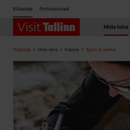
Külastaja
Professionaal
Mida teha
Külastaja
Mida teha
Külasta
Sport ja seiklus