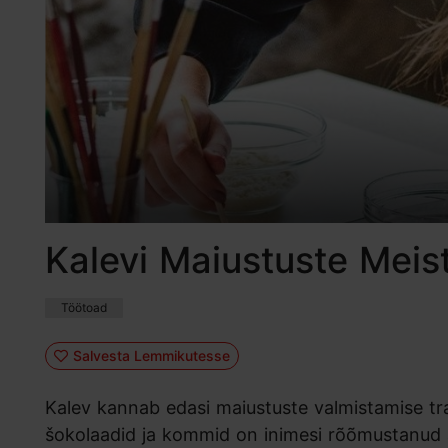
Kalevi Maiustuste Meist
Töötoad
Salvesta Lemmikutesse
Kalev kannab edasi maiustuste valmistamise tra
šokolaadid ja kommid on inimesi rõõmustanud