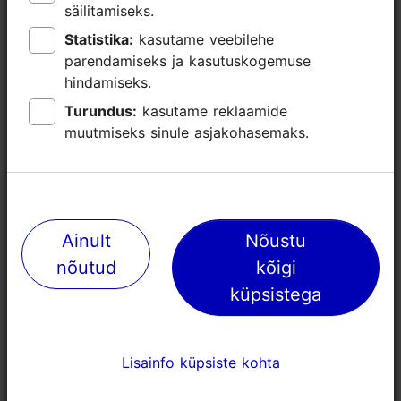
säilitamiseks.
säilitamiseks.
Statistika:
Statistika:
kasutame veebilehe
kasutame veebilehe
parendamiseks ja kasutuskogemuse
parendamiseks ja kasutuskogemuse
hindamiseks.
hindamiseks.
Turundus:
Turundus:
kasutame reklaamide
kasutame reklaamide
Lähedalasuvad kohad
muutmiseks sinule asjakohasemaks.
muutmiseks sinule asjakohasemaks.
Ainult
Ainult
Nõustu
Nõustu
nõutud
nõutud
kõigi
kõigi
küpsistega
küpsistega
Lisainfo küpsiste kohta
Lisainfo küpsiste kohta
Vanalinna Uisupark
Elamusgolf