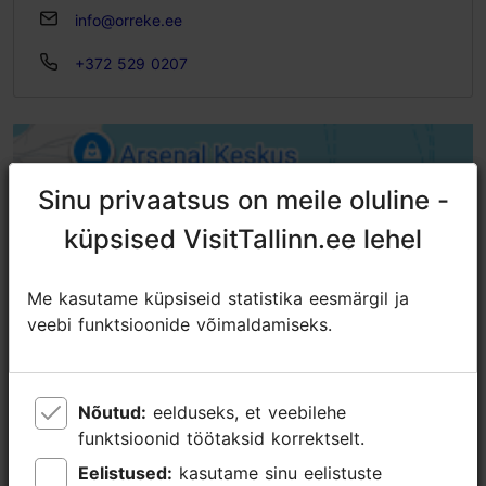
info@orreke.ee
+372 529 0207
Sinu privaatsus on meile oluline -
Sinu privaatsus on meile oluline -
küpsised VisitTallinn.ee lehel
küpsised VisitTallinn.ee lehel
Me kasutame küpsiseid statistika eesmärgil ja
Me kasutame küpsiseid statistika eesmärgil ja
veebi funktsioonide võimaldamiseks.
veebi funktsioonide võimaldamiseks.
Nõutud:
Nõutud:
eelduseks, et veebilehe
eelduseks, et veebilehe
funktsioonid töötaksid korrektselt.
funktsioonid töötaksid korrektselt.
Eelistused:
Eelistused:
kasutame sinu eelistuste
kasutame sinu eelistuste