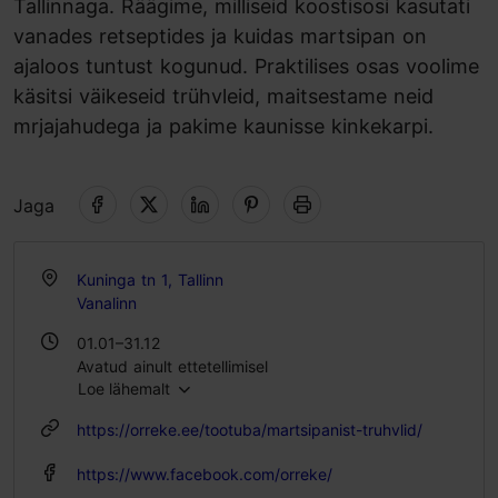
Tallinnaga. Räägime, milliseid koostisosi kasutati
vanades retseptides ja kuidas martsipan on
ajaloos tuntust kogunud. Praktilises osas voolime
käsitsi väikeseid trühvleid, maitsestame neid
mrjajahudega ja pakime kaunisse kinkekarpi.
Jaga
Kuninga tn 1, Tallinn
Vanalinn
01.01–31.12
Avatud ainult ettetellimisel
Loe lähemalt
https://orreke.ee/tootuba/martsipanist-truhvlid/
https://www.facebook.com/orreke/