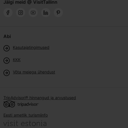
Jälgi meid @ VisitTallinn
Abi
Kasutajatingimused
KKK
Võta meiega ühendust
TripAdvisori® hinnangud ja arvustused
Eesti ametlik turismiinfo