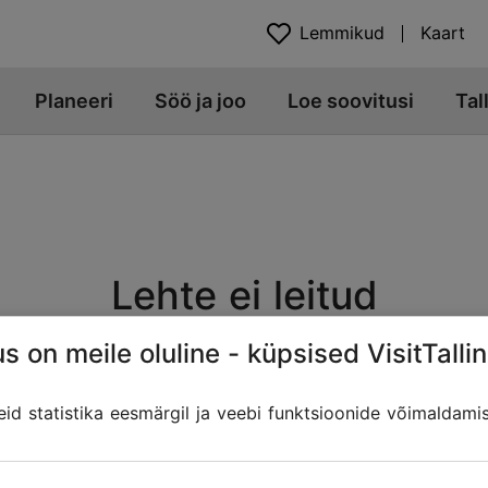
Lemmikud
Kaart
Planeeri
Söö ja joo
Loe soovitusi
Tal
Lehte ei leitud
s on meile oluline - küpsised VisitTallin
Veebiaadress võib olla muutunud, kui sisu on üle viidud teis
 lingid Tallinna Turismiportaalist, mis võivad otsitut sisa
d statistika eesmärgil ja veebi funktsioonide võimaldami