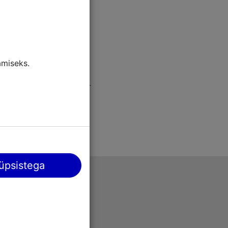
miseks.
üpsistega