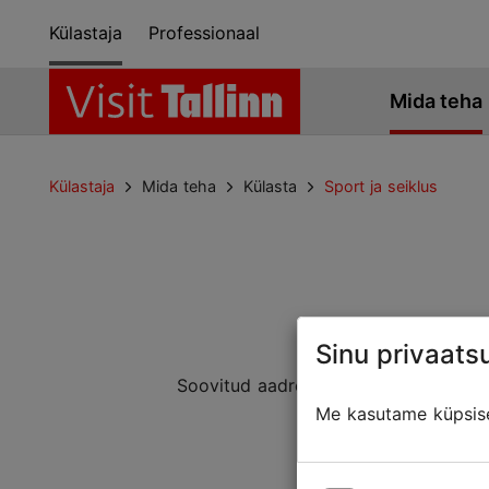
Külastaja
Professionaal
Mida teha
Külastaja
Mida teha
Külasta
Sport ja seiklus
Sinu privaatsu
Soovitud aadressiga lehte ei leitud. 
Mõned
Me kasutame küpsisei