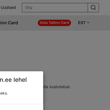
Uudised
linn Card
EST
Osta Tallinn Card
n.ee lehel
e asukohta; sisu võib olla kustutatud.
ldada:
seks.