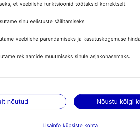
seks, et veebilehe funktsioonid töötaksid korrektselt.
sutame sinu eelistuste säilitamiseks.
utame veebilehe parendamiseks ja kasutuskogemuse hinda
utame reklaamide muutmiseks sinule asjakohasemaks.
ult nõutud
Nõustu kõigi k
@ VisitTallinn
Abi
Lisainfo küpsiste kohta
Kasutajatingimused