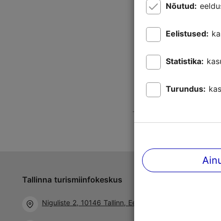
Nõutud:
eeldu
Eelistused:
ka
Statistika:
kas
Turundus:
kas
Ain
Tallinna turismiinfokeskus
Jälgi meid 
Niguliste 2, 10146 Tallinn, Eesti