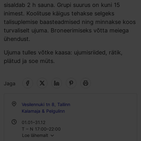
sisaldab 2 h sauna. Grupi suurus on kuni 15
inimest. Koolituse käigus tehakse selgeks
talisuplemise baasteadmised ning minnakse koos
turvaliselt ujuma. Broneerimiseks võtta meiega
ühendust.
Ujuma tulles võtke kaasa: ujumisriided, rätik,
plätud ja soe müts.
Jaga
Vesilennuki tn 8, Tallinn
Kalamaja & Pelgulinn
01.01–31.12
T – N 17:00–22:00
Loe lähemalt
L 11:00–17:00