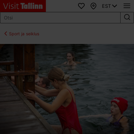
EST
Lemmikud
Kaart
Sport ja seiklus