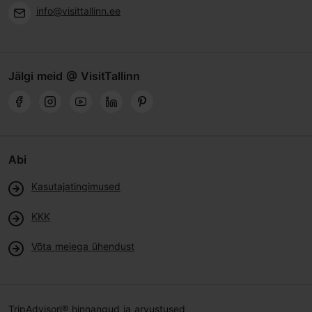
info@visittallinn.ee
Jälgi meid @ VisitTallinn
Abi
Kasutajatingimused
KKK
Võta meiega ühendust
TripAdvisori® hinnangud ja arvustused