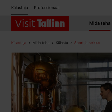
Külastaja
Professionaal
Mida teha
Külastaja
Mida teha
Külasta
Sport ja seiklus