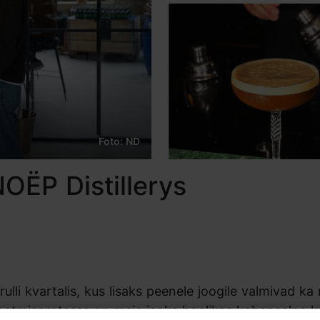
Foto: ND
OËP Distillerys
li kvartalis, kus lisaks peenele joogile valmivad ka 
 tootmisprotsess on meie jaoks hoolikas kohapealne k