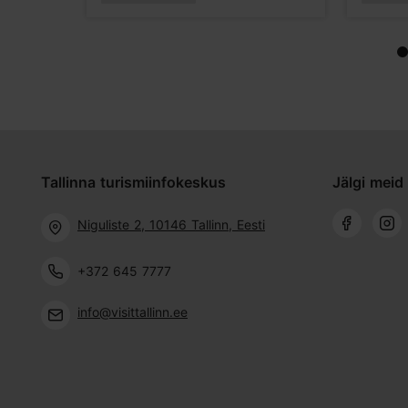
Tallinna turismiinfokeskus
Jälgi meid 
Niguliste 2, 10146 Tallinn, Eesti
+372 645 7777
info@visittallinn.ee