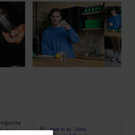
miljonite
Krulli tn 4c, Tallinn
äsitöö.