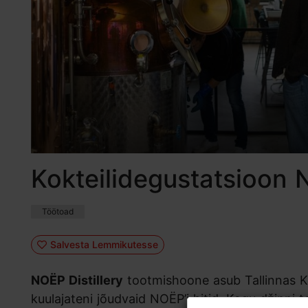
Kokteilidegustatsioon N
Töötoad
Salvesta Lemmikutesse
NOËP Distillery
tootmishoone asub Tallinnas Krul
kuulajateni jõudvaid NOËP’i hitid. Kogu džinni