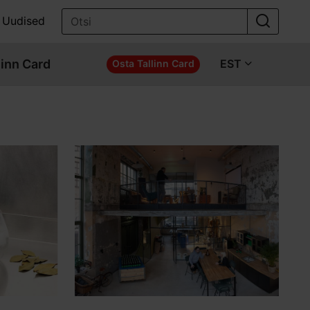
Uudised
linn Card
EST
Osta Tallinn Card