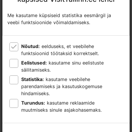
+372 53450651
Lisainfo
Me kasutame küpsiseid statistika eesmärgil ja
Me kasutame küpsiseid statistika eesmärgil ja
Loe lähemalt
veebi funktsioonide võimaldamiseks.
veebi funktsioonide võimaldamiseks.
WiFi
Nõutud:
Nõutud:
eelduseks, et veebilehe
eelduseks, et veebilehe
funktsioonid töötaksid korrektselt.
funktsioonid töötaksid korrektselt.
Eelistused:
Eelistused:
kasutame sinu eelistuste
kasutame sinu eelistuste
säilitamiseks.
säilitamiseks.
Statistika:
Statistika:
kasutame veebilehe
kasutame veebilehe
parendamiseks ja kasutuskogemuse
parendamiseks ja kasutuskogemuse
hindamiseks.
hindamiseks.
Turundus:
Turundus:
kasutame reklaamide
kasutame reklaamide
muutmiseks sinule asjakohasemaks.
muutmiseks sinule asjakohasemaks.