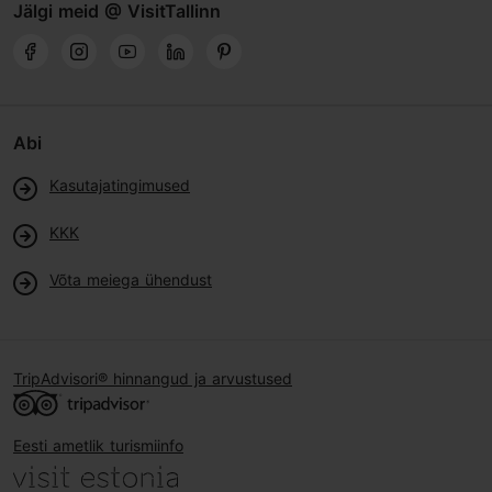
Jälgi meid @ VisitTallinn
Abi
Kasutajatingimused
KKK
Võta meiega ühendust
TripAdvisori® hinnangud ja arvustused
Eesti ametlik turismiinfo