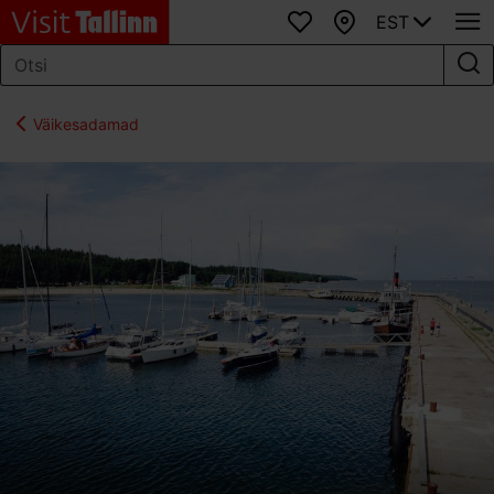
EST
Lemmikud
Kaart
Väikesadamad